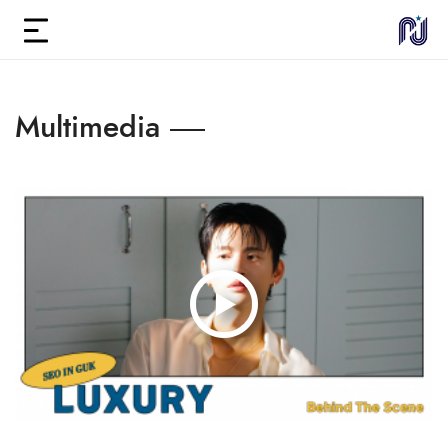
Multimedia