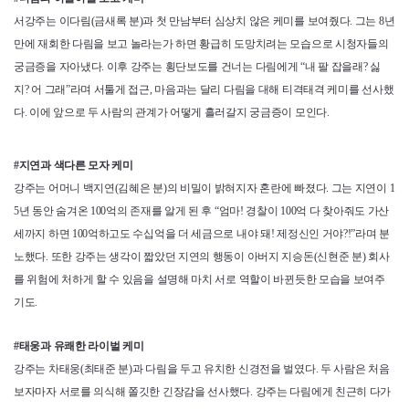
서강주는 이다림(금새록 분)과 첫 만남부터 심상치 않은 케미를 보여줬다. 그는 8년
만에 재회한 다림을 보고 놀라는가 하면 황급히 도망치려는 모습으로 시청자들의
궁금증을 자아냈다. 이후 강주는 횡단보도를 건너는 다림에게 “내 팔 잡을래? 싫
지? 어 그래”라며 서툴게 접근, 마음과는 달리 다림을 대해 티격태격 케미를 선사했
다. 이에 앞으로 두 사람의 관계가 어떻게 흘러갈지 궁금증이 모인다.
#지연과 색다른 모자 케미
강주는 어머니 백지연(김혜은 분)의 비밀이 밝혀지자 혼란에 빠졌다. 그는 지연이 1
5년 동안 숨겨온 100억의 존재를 알게 된 후 “엄마! 경찰이 100억 다 찾아줘도 가산
세까지 하면 100억하고도 수십억을 더 세금으로 내야 돼! 제정신인 거야?!”라며 분
노했다. 또한 강주는 생각이 짧았던 지연의 행동이 아버지 지승돈(신현준 분) 회사
를 위험에 처하게 할 수 있음을 설명해 마치 서로 역할이 바뀐듯한 모습을 보여주
기도.
#태웅과 유쾌한 라이벌 케미
강주는 차태웅(최태준 분)과 다림을 두고 유치한 신경전을 벌였다. 두 사람은 처음
보자마자 서로를 의식해 쫄깃한 긴장감을 선사했다. 강주는 다림에게 친근히 다가