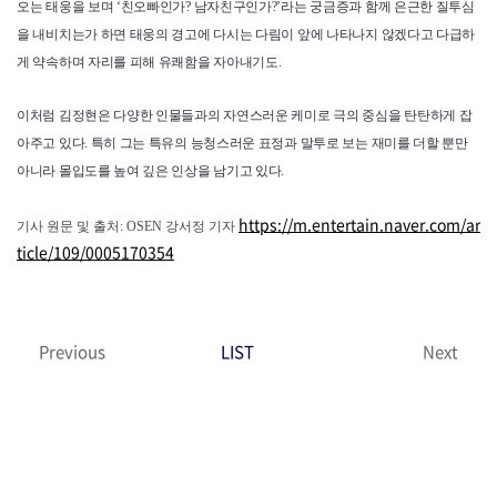
오는 태웅을 보며 ‘친오빠인가? 남자친구인가?’라는 궁금증과 함께 은근한 질투심
을 내비치는가 하면 태웅의 경고에 다시는 다림이 앞에 나타나지 않겠다고 다급하
게 약속하며 자리를 피해 유쾌함을 자아내기도.
이처럼 김정현은 다양한 인물들과의 자연스러운 케미로 극의 중심을 탄탄하게 잡
아주고 있다. 특히 그는 특유의 능청스러운 표정과 말투로 보는 재미를 더할 뿐만
아니라 몰입도를 높여 깊은 인상을 남기고 있다.
https://m.entertain.naver.com/ar
기사 원문 및 출처: OSEN 강서정 기자
ticle/109/0005170354
Previous
LIST
Next