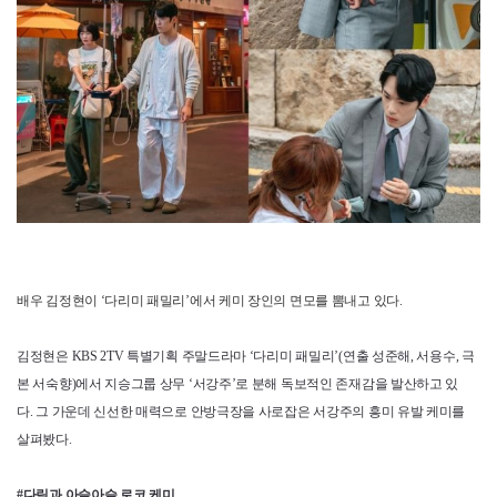
배우 김정현이 ‘다리미 패밀리’에서 케미 장인의 면모를 뽐내고 있다.
김정현은 KBS 2TV 특별기획 주말드라마 ‘다리미 패밀리’(연출 성준해, 서용수, 극
본 서숙향)에서 지승그룹 상무 ‘서강주’로 분해 독보적인 존재감을 발산하고 있
다. 그 가운데 신선한 매력으로 안방극장을 사로잡은 서강주의 흥미 유발 케미를
살펴봤다.
#다림과 아슬아슬 로코 케미