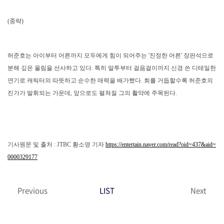
(중략)
허준호는 아이부터 어른까지 모두에게 힘이 되어주는 '진정한 어른' 장판석으로
분해 깊은 울림을 선사하고 있다. 특히 말투부터 걸음걸이까지 신경 쓴 디테일한
연기로 캐릭터의 따뜻하고 순수한 매력을 배가했다. 회를 거듭할수록 허준호의
진가가 발휘되는 가운데, 앞으로도 펼쳐질 그의 활약에 주목된다.
기사원문 및 출처 : JTBC 황소영 기자
https://entertain.naver.com/read?oid=437&aid=
0000329177
Previous
LIST
Next