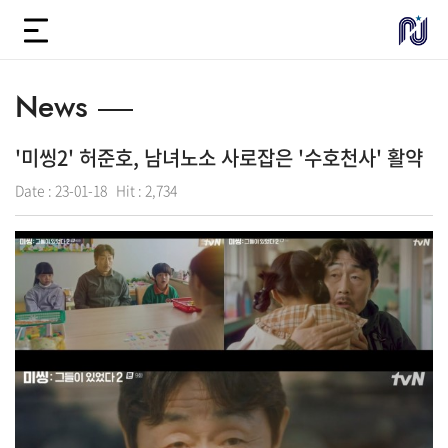
News
'미씽2' 허준호, 남녀노소 사로잡은 '수호천사' 활약
Date :
23-01-18
Hit :
2,734