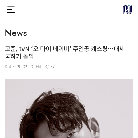
News
고준, tvN ‘오 마이 베이비’ 주인공 캐스팅…대세
굳히기 돌입
Date :
20-02-10
Hit :
3,237