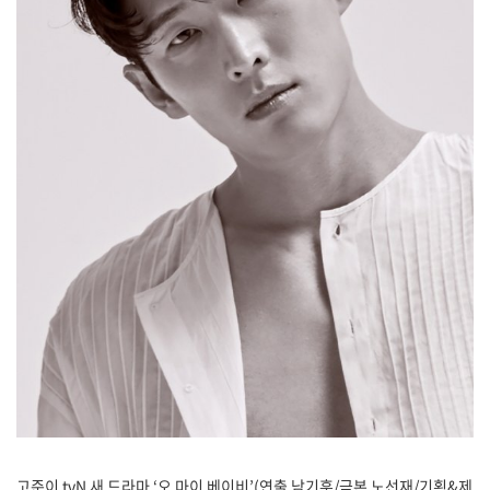
고준이 tvN 새 드라마 ‘오 마이 베이비’(연출 남기훈/극본 노선재/기획&제