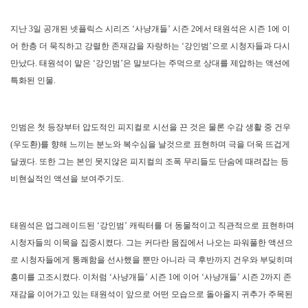
지난 3일 공개된 넷플릭스 시리즈 ‘사냥개들’ 시즌 2에서 태원석은 시즌 1에 이
어 한층 더 묵직하고 강렬한 존재감을 자랑하는 ‘강인범’으로 시청자들과 다시
만났다. 태원석이 맡은 ‘강인범’은 말보다는 주먹으로 상대를 제압하는 액션에
특화된 인물.
인범은 첫 등장부터 압도적인 피지컬로 시선을 끈 것은 물론 수감 생활 중 건우
(우도환)를 향해 느끼는 분노와 복수심을 날것으로 표현하며 극을 더욱 뜨겁게
달궜다. 또한 그는 본인 못지않은 피지컬의 조폭 무리들도 단숨에 때려잡는 등
비현실적인 액션을 보여주기도.
태원석은 업그레이드된 ‘강인범’ 캐릭터를 더 동물적이고 직관적으로 표현하며
시청자들의 이목을 집중시켰다. 그는 커다란 몸집에서 나오는 파워풀한 액션으
로 시청자들에게 통쾌함을 선사했을 뿐만 아니라 극 후반까지 건우와 부딪히며
흥미를 고조시켰다. 이처럼 ‘사냥개들’ 시즌 1에 이어 ‘사냥개들’ 시즌 2까지 존
재감을 이어가고 있는 태원석이 앞으로 어떤 모습으로 돌아올지 귀추가 주목된