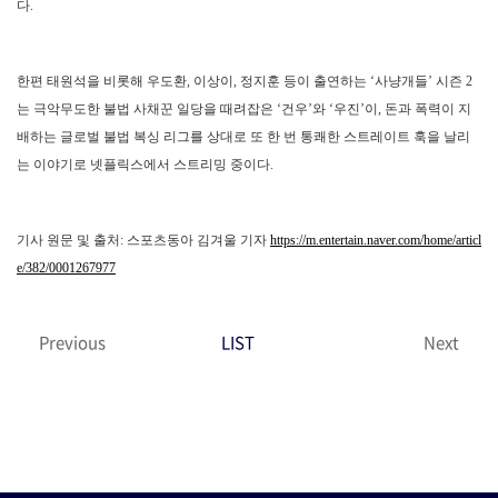
다.
한편 태원석을 비롯해 우도환, 이상이, 정지훈 등이 출연하는 ‘사냥개들’ 시즌 2
는 극악무도한 불법 사채꾼 일당을 때려잡은 ‘건우’와 ‘우진’이, 돈과 폭력이 지
배하는 글로벌 불법 복싱 리그를 상대로 또 한 번 통쾌한 스트레이트 훅을 날리
는 이야기로 넷플릭스에서 스트리밍 중이다.
기사 원문 및 출처: 스포츠동아 김겨울 기자
https://m.entertain.naver.com/home/articl
e/382/0001267977
Previous
LIST
Next