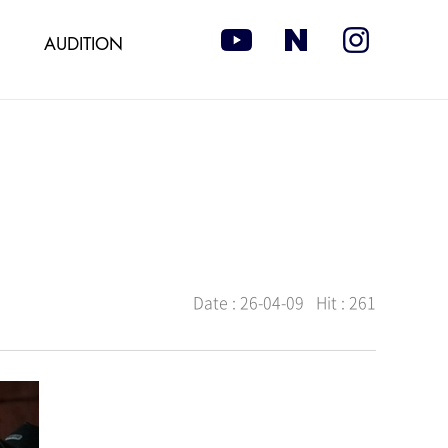
AUDITION
Date :
26-04-09
Hit :
261