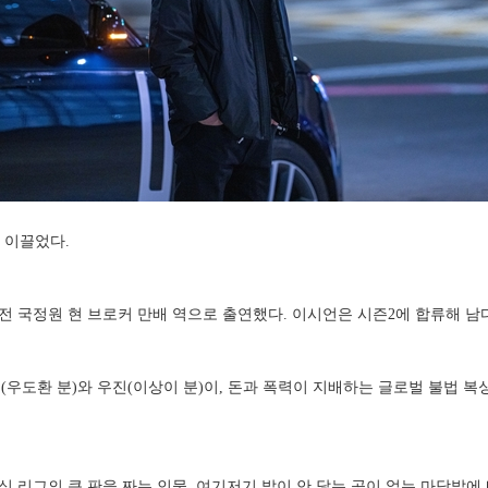
 이끌었다.
 전 국정원 현 브로커 만배 역으로 출연했다. 이시언은 시즌2에 합류해 
우도환 분)와 우진(이상이 분)이, 돈과 폭력이 지배하는 글로벌 불법 복
싱 리그의 큰 판을 짜는 인물. 여기저기 발이 안 닿는 곳이 없는 마당발