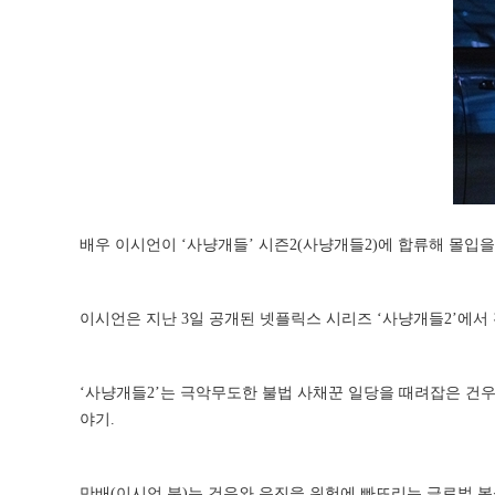
배우 이시언이 ‘사냥개들’ 시즌2(사냥개들2)에 합류해 몰입을
이시언은 지난 3일 공개된 넷플릭스 시리즈 ‘사냥개들2’에서
‘사냥개들2’는 극악무도한 불법 사채꾼 일당을 때려잡은 건우(
야기.
만배(이시언 분)는 건우와 우진을 위험에 빠뜨리는 글로벌 복