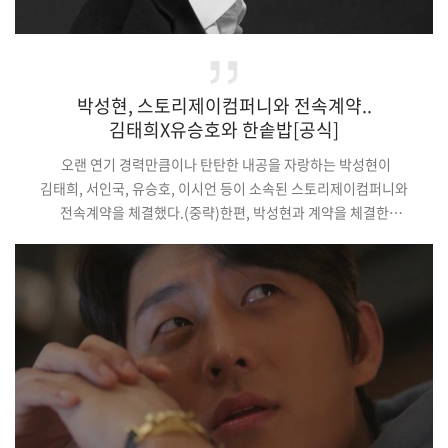
박성현, 스토리제이컴퍼니와 전속계약..
김태희X유승호와 한솥밥[공식]
오랜 연기 경력만큼이나 탄탄한 내공을 자랑하는 박성현이
김태희, 서인국, 유승호, 이시언 등이 소속된 스토리제이컴퍼니와
전속계약을 체결했다.(중략)한편, 박성현과 계약을 체결한
스토리제이컴퍼니는 매니지먼트 전문 엔터테인먼트사로, 고준,
권수현, 김병철, 김서경, 김성철, 김지석, 김태희, 박민정, 박예니,
박훈, 배유람, 서인국, 안세호, 왕지혜, 유승호, 유예빈, 이경재,
이무생, 이시언, 이완, 이진희, 이현진, 임세주, 주민경, 태원석,
한다미, 허준호 등의 배우들이 소속되어 있다.기사원문 및 출처 :
헤럴드POP …