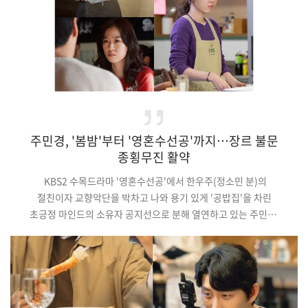
주민경, '봄밤'부터 '영혼수선공'까지…장르 불문
종횡무진 활약
KBS2 수목드라마 '영혼수선공'에서 한우주(정소민 분)의
절친이자 교향악단을 박차고 나와 용기 있게 '공밥집'을 차린
초긍정 마인드의 소유자 공지선으로 분해 열연하고 있는 주민경.
그가 담백한 연기로 극의 재미를 더하는 것은 물론 한우주와의
'찐친' 모먼트로 보는 이들의 공감을 불러일으키고 있다.(중략)
이렇듯 끊임없는 새로움으로 변신에 변신을 거듭하고 있는
주민경은 현재 '영혼수선공'에서 따뜻함과 냉철함을 오가는
'힐링캐'를 만들며 한우주와의 워맨스를 그려나가고 있다. 위로와