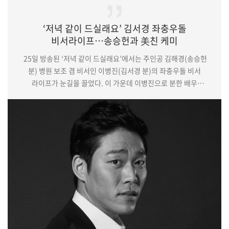
‘저녁 같이 드실래요’ 김서경 좌충우돌
비서라이프…송승헌과 美친 케미
25일 방송된 ‘저녁 같이 드실래요’에서는 주인공 김해경(송승헌
분) 병원 보조 겸 비서인 이병진(김서경 분)의 좌충우돌 비서
라이프가 눈길을 끌었다. 이 가운데 이병진으로 분한 배우
김서경이 등장마다 활력을 불어넣으며 보는 이들의 웃음을 짓게 한
것.(중략)첫 회부터 이병진이라는 캐릭터를 자신만의 색깔로 재치
있게 해석한 김서경의 호연은 시청자들의 흥미를 유발하기
충분했다. 그는 전작 tvN ‘메모리스트’에서 승부욕과 허당 사이를
넘나드는 광수대 경사 임칠규로 분해 툴툴거리면서도 나름의
사명감이 있는 형사로 존재감을 발…