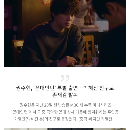
짚어봤다.(중략)그런가 하면, 한이상과 장하리의 예측불허
로맨스는 호기심을 불러일으킨다. 아이를 낳고 싶은 여자 장하리와
아이를 싫어하는 남자 한이…
권수현, '꼰대인턴' 특별 출연…박해진 친구로
존재감 발휘
권수현은 지난 20일 첫 방송된 MBC 새 수목 미니시리즈
'꼰대인턴'에서 극 중 극악한 꼰대 상사 때문에 힘겨워하는 주인공
가열찬(박해진 분)의 친구로 등장했다. (중략)하지만 가열찬은
속상한 마음에 단숨에 술을 마셔버렸고, 친구는 놀라 말렸지만