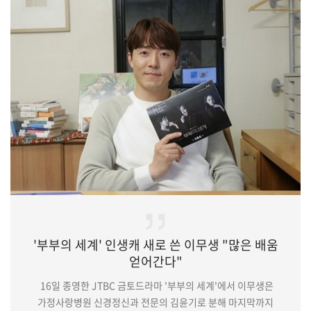
결국 그는 만취했다. 취기에 눈물까지 터트리며 감춰둔 아픈
속내를 내비친 가열찬. 친구는 대책 없이 취한 그의 행동에 짜증을
내면서도 딱하게 바라보는 모습으로 보는 이들의 안타까움을
자아냈다.권수현은 2012년 영화 '나는 공무원이다'를 통해 데뷔,
이후 '밀정', '…
'부부의 세계' 인생캐 새로 쓴 이무생 "많은 배움
얻어간다"
16일 종영한 JTBC 금토드라마 '부부의 세계'에서 이무생은
가정사랑병원 신경정신과 전문의 김윤기로 분해 마지막까지