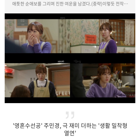
애틋한 순애보를 그리며 진한 여운을 남겼다.(중략)이렇듯 전작인
'왕이 된 남자', '봄밤', '60일, 지정생존자' 등의 작품에서 선보인
캐릭터들과는 전혀 다른 색깔로 성공적인 연기 변신을 알린
이무생. 수년간 지선우를 향해 변치 않는 마음을 건네며 전무후무
역대급 순정남의 탄생을 알린 그가 '부부의 세계'를 통해 '인생캐'의
역사를 다시 쓰며 '김윤기'를 떠나보냈다.이무생은 "지금까지
'부부의 세계'를…
'영혼수선공' 주민경, 극 재미 더하는 '생활 밀착형
열연'