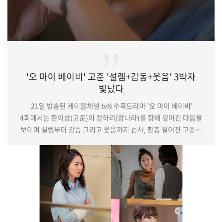
'오 마이 베이비' 고준 '설렘+감동+웃음' 3박자
빛났다
21일 방송된 케이블채널 tvN 수목드라마 '오 마이 베이비'
4회에서는 한이상(고준)이 장하리(장나라)를 향해 깊어진 마음을
보이며 설렘부터 감동 그리고 웃음까지 선사, 한층 짙어진 고준의
열연이 시청자들을 사로잡았다. 특히 극 말미에는 한이상이
장하리를 바라보며 자신의 마음을 확실하게 표현해 심쿵 엔딩을
장식했다.(중략)이렇듯 고준은 로맨스와 코믹, 어두운 면을
자유자재로 오가는 한이상의 복잡다단한 감정선을 진솔한 연기로
심도 있게 담아내며 극을 꽉 채웠다. 더욱이 조금씩 달라져 가는
한이상의 심리적 변화과정을 유려하…