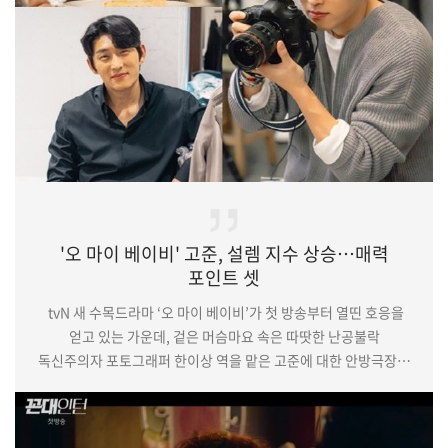
독설을 자유자재로 넘나드는 단짠 케미로 실제…
'오 마이 베이비' 고준, 설렘 지수 상승…매력
포인트 셋
tvN 새 수목드라마 ‘오 마이 베이비’가 첫 방송부터 열띤 호응을
얻고 있는 가운데, 겉은 머슴마요 속은 따땃한 난공불락
독신주의자 포토그래퍼 한이상 역을 맡은 고준에 대한 안방극장의
호평 또한 이어지고 있다. 단호하고 냉철한 캐릭터임에도 무심한
듯 챙겨주는 츤데레 연기로, 극을 이끄는 한 축으로서 제 역할을
톡톡히 하고 있는 고준. 이에 입덕을 유발하는 그의 매력 포인트를