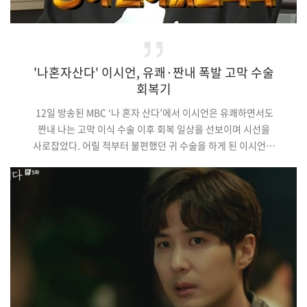
'나혼자산다' 이시언, 유쾌·짠내 폭발 고막 수술
회복기
12일 방송된 MBC ‘나 혼자 산다’에서 이시언은 유쾌하면서도
짠내 나는 고막 이식 수술 이후 회복 일상을 선보이며 시선을
사로잡았다. 어릴 적부터 불편했던 귀 수술을 하게 된 이시언은
무엇을 하던 시종일관 멍한 표정으로 허공을 응시해 무기력함의
끝장 면모를 선보였다. 그런가 하면 회복을 위해 데운 죽을 먹으려
입을 벌릴 때마다 전해지는 통증에 괴로움을 표해 안타까움을
유발했다. (중략)올해 초 ‘나 혼자 산다’를 통해 이시언의 금연
도전기가 방송된 후 금연 센터에는 방문자가 급증했다고. 이시언은
이번 금연송 …