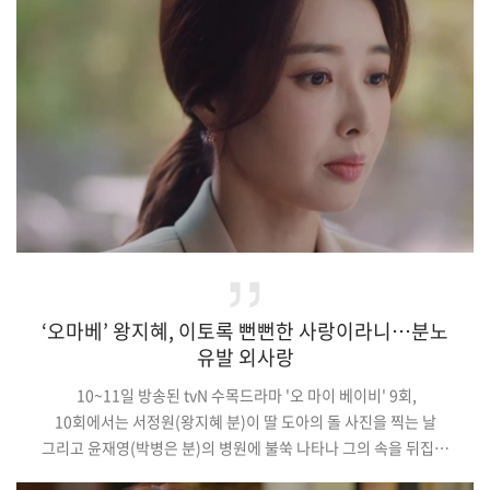
채 살인사건의 용의자로 몰린 엄마 화자(배종옥)의 결백을
밝히려는 변호사 정인(신혜선)이 추시장(허준호)과 마을 사람들이
숨기려 한 추악한 진실을…
‘오마베’ 왕지혜, 이토록 뻔뻔한 사랑이라니…분노
유발 외사랑
10~11일 방송된 tvN 수목드라마 '오 마이 베이비' 9회,
10회에서는 서정원(왕지혜 분)이 딸 도아의 돌 사진을 찍는 날
그리고 윤재영(박병은 분)의 병원에 불쑥 나타나 그의 속을 뒤집어
놓는 장면이 그려지며 눈길을 끌었다.(중략)이날 왕지혜는 자신의