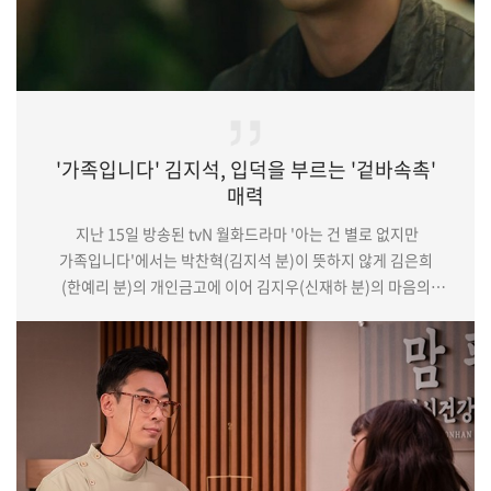
'가족입니다' 김지석, 입덕을 부르는 '겉바속촉'
매력
지난 15일 방송된 tvN 월화드라마 '아는 건 별로 없지만
가족입니다'에서는 박찬혁(김지석 분)이 뜻하지 않게 김은희
(한예리 분)의 개인금고에 이어 김지우(신재하 분)의 마음의
짐까지 나누게 되는 모습이 그려졌다.이날 박찬혁은 술집에서
말다툼을 벌이는 김은주(추자현 분)와 김은희 사이에 머쓱하게
껴있던 중 김은희가 발끈하며 목소리를 높이자 조용히 물을
건넸다. 이어 자리에서 나온 박찬혁은 사무실로 향했고 이번엔
막내 김지우와 마주쳐 맥주를 마시기 시작했다. 이때 박찬혁이
술김에 김은주를 좋아했었다고 밝히는 장면과 김은주…