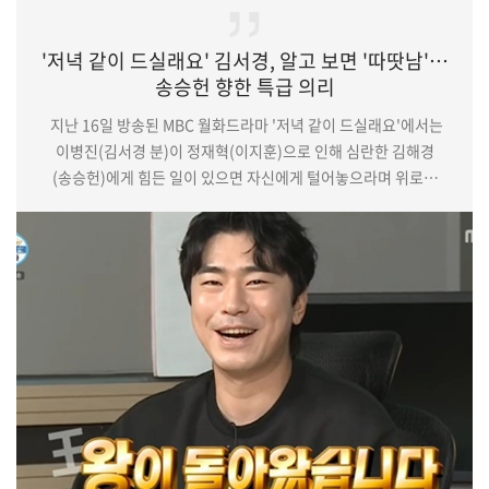
'저녁 같이 드실래요' 김서경, 알고 보면 '따땃남'…
송승헌 향한 특급 의리
지난 16일 방송된 MBC 월화드라마 '저녁 같이 드실래요'에서는
이병진(김서경 분)이 정재혁(이지훈)으로 인해 심란한 김해경
(송승헌)에게 힘든 일이 있으면 자신에게 털어놓으라며 위로를
건네는 장면이 그려졌다.(중략)더욱이 천연덕스러움 뿐 아니라
따뜻한 면모까지 탁월하게 담아내며 반전 매력을 발산, 개성
넘치는 캐릭터를 완성한 김서경. 이렇듯 남다른 존재감으로 극의
몰입도를 높이고 있는 김서경이기에 계속될 그의 활약에 이목이
쏠리고 있다.'저녁 같이 드실래요'는 매주 월, 화요일 오후 9시
30분에 방송된다.기사 원문 및…