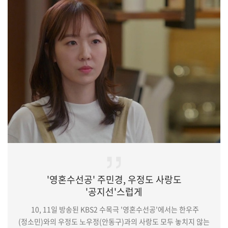
잘못된 선택으로 인해 윤재영과 멀어진 현실에서 그의 마음을 다시
붙잡기 위해 나선 서정원의 복잡 미묘한 심리를 탁월하게
그려냈다. 또한 도아를 두고 떠난, 엄마답지 못한 자신의 상황에
어떻게 해야 할지 모르는 서정원의 심리를 섬세하게 풀어내
몰입도를 끌어올렸다.한편 …
'영혼수선공' 주민경, 우정도 사랑도
'공지선'스럽게
10, 11일 방송된 KBS2 수목극 '영혼수선공'에서는 한우주
(정소민)와의 우정도 노우정(안동구)과의 사랑도 모두 놓치지 않는