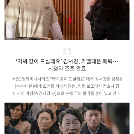
‘저녁 같이 드실래요’ 김서경, 카멜레온 매력…
시청자 조준 완료
MBC 월화미니시리즈 '저녁 같이 드실래요' 에서 김서경은 김해경
(송승헌 분)에게 조언을 서슴지 않는, 병원 보조이자 간호사 겸
비서인 이병진(김서경 분)으로 분해 극의 활기를 불어 넣고 있다.
이로 인해 매 작품 인상적인 연기로 대중들을 사로잡은 김서경의
다양한 캐릭터 변천사가 눈길을 끌고 있는 것.(중략)안정적인
연기력, 섬세한 감정 표현을 바탕으로 극 중 캐릭터들을 탁월하게
살리며 대중들의 눈길을 사로잡은 김서경. 드라마 전개상 없어서는
안 될 존재로 자리매김한 가운데, 능수능란한 연기와 성실한