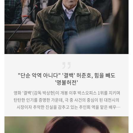
캐릭터 분석으로 자신…
"단순 악역 아니다" '결백' 허준호, 힘을 빼도
'명불허전'
영화 '결백'(감독 박상현)이 개봉 이후 박스오피스 1위를 지키며
탄탄한 인기를 증명한 가운데, 극 중 사건의 중심이 된 대천시의
시장이자 추악한 진실을 감추고 있는 추인회 역을 맡은 배우
허준호의 치밀하고도 냉정한 연기가 이야기 서사를 더욱 단단하게
뒷받침하며 뜨거운 호평을 얻고 있다.(중략)한편, 영화 '결백'은
아빠의 장례식장에서 벌어진 막걸리 농약 살인사건, 기억을 잃은