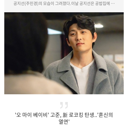
공지선(주민경)의 모습이 그려졌다.이날 공지선은 공밥집에 온
병원 사람들이 한우주가 연극 치료를 그만둔 것을 아쉬워하자
어색하게 웃어 보였고, 조심스럽게 다가와 한우주의 행방을 묻는
공지희(박한솔)에게는 "우주는 왜 궁금해해? 나도 몰라"라며
차갑게 대했다. 앞서 공지희가 한우주와 이시준(신하균)의 사이에
반기를 들며 불만을 쏟아냈던 터. 한우주를 누구보다 아끼는
공지선의 입장에서는 아무리 동생…
'오 마이 베이비' 고준, 新 로코킹 탄생..'혼신의
열연'