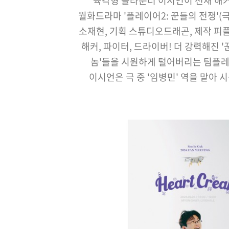
육각형 올라운더 이시언이 천재 해커로
월화드라마 '플레이어2: 꾼들의 전쟁'(
소재현, 기획 스튜디오드래곤, 제작 피
해커, 파이터, 드라이버! 더 강력해진 '
놈'들을 시원하게 털어버리는 팀플레
이시언은 극 중 '임병민' 역을 맡아 시
시청자를 만난다.임병민은 세상 모든 
있는 '신의 손'을 가진 해커. 그는 겉
보이지만, 작전 현장에