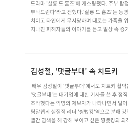
드라마 '살롱 드 홈즈'에 캐스팅됐다. 주부 
부탁드린다'라고 전했다.'살롱 드 홈즈'는 동
치이고 타인에게 무시당하며 때로는 가족을 위
지나친 피해자들의 이야기를 듣고 일상 속 증
드라마다.김다솜은 극 중 주부 탐정단 4인 중 
김성철, '댓글부대' 속 치트키
배우 김성철이 '댓글부대'에서도 치트키 활약을
'댓글부대'는 대기업에 대한 기사를 쓴 후 정직
조작했다는 익명의 제보자가 나타나면서 벌어
팀알렙의 실질적 리더 '찡뻤킹'역으로 분해 강
빨간 염색을 해 강해 보이고 싶은 찡뻤킹의 외