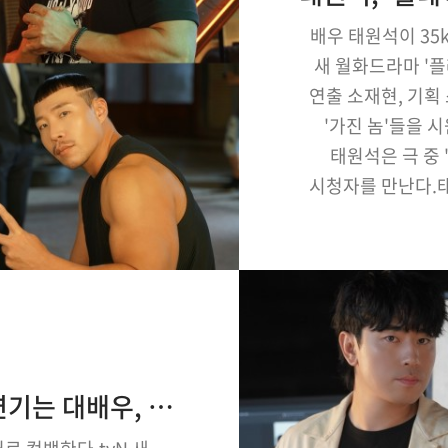
배우 태원석이 35k
새 월화드라마 '플
연출 소재현, 기
'가진 놈'들을 
태원석은 극 중 
시청자를 만난다.
과격해 보이고 거
귀여운 반전 매력의
조
이시언, 못하는 게 뭐예요? 연기는 대배우, 예능은 웃음꾼