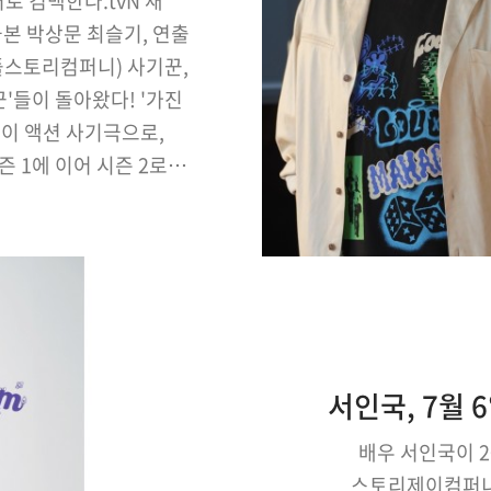
 컴백한다.tvN 새
극본 박상문 최슬기, 연출
플스토리컴퍼니) 사기꾼,
꾼'들이 돌아왔다! '가진
이 액션 사기극으로,
즌 1에 이어 시즌 2로
전산망을 무력화시킬 수
보기엔 겁도 많고 가벼워
선 진지…
배우 서인국이 2
스토리제이컴퍼니 측