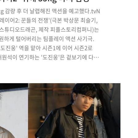
g 감량 후 더 날렵해진 액션을 예고했다.tvN
레이어2: 꾼들의 전쟁'(극본 박상문 최슬기,
획 스튜디오드래곤, 제작 피플스토리컴퍼니)는
시원하게 털어버리는 팀플레이 액션 사기극.
'도진웅' 역을 맡아 시즌1에 이어 시즌2로
태원석이 연기하는 '도진웅'은 겉보기에 다소
칠어 보이지만 알고 보면 알고 보면 순수하고
 소유자. 그는 시즌 1에 이어 시즌 2에서는
금 더 빠른 스피드 액션 …