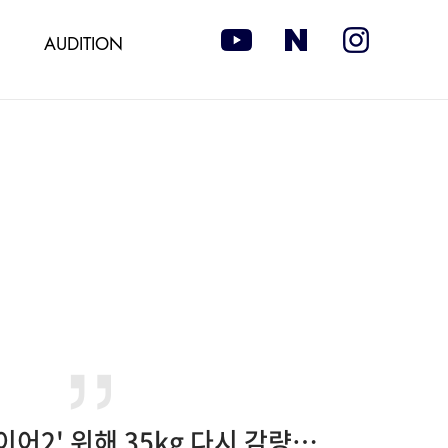
AUDITION
태원석, '플레이어2' 위해 35kg 다시 감량…날렵해진 액션 예고