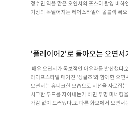
정수민 역을 맡은 오연서의 포스터 촬영 비하인
기장의 똑떨어지는 헤어스타일에 올블랙 룩으로
눈빛으로 카메라를 응시, 캐릭터의 대담하고 
'플레이어2'로 돌아오는 오연서
배우 오연서가 독보적인 아우라를 발산했다.2
라이프스타일 매거진 '싱글즈'와 함께한 오연서
오연서는 유니크한 모습으로 시선을 사로잡는
시크한 무드를 자아내는가 하면 투명 마네킹
가감 없이 드러냈다.또 다른 화보에서 오연서
매력을 선보였다. 이처럼 그는 다양한 콘셉트