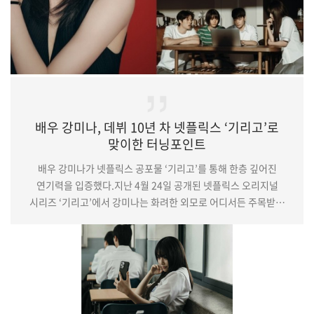
배우 강미나, 데뷔 10년 차 넷플릭스 ‘기리고’로
맞이한 터닝포인트
배우 강미나가 넷플릭스 공포물 ‘기리고’를 통해 한층 깊어진
연기력을 입증했다.지난 4월 24일 공개된 넷플릭스 오리지널
시리즈 ‘기리고’에서 강미나는 화려한 외모로 어디서든 주목받는
고등학생 ‘임나리’ 역을 맡아 시청자들과 만났다. 극 중 나리는
부유한 환경에서 자랐으나 맞벌이 부모의 부재로 인해 내면의
외로움과 사랑에 대한 갈망을 품은 복합적인 캐릭터다.강미나는
18세 소녀 나리의 순수함과 열등감, 불안 등 소용돌이치는
감정선을 담백하면서도 세밀하게 그려냈다. 특히 이번 작품에서
그는 이전에 보여주지 않았던 파격적인 얼굴을 드러…