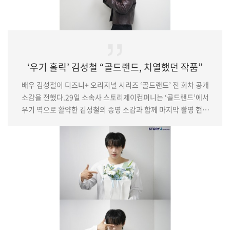
‘우기 홀릭’ 김성철 “골드랜드, 치열했던 작품”
배우 김성철이 디즈니+ 오리지널 시리즈 ‘골드랜드’ 전 회차 공개
소감을 전했다.29일 소속사 스토리제이컴퍼니는 ‘골드랜드’에서
우기 역으로 활약한 김성철의 종영 소감과 함께 마지막 촬영 현장
비하인드 사진을 공개했다.극 중 김성철은 밀수 조직의 금괴를
우연히 넘겨받은 희주(박보영 분)를 돕는 대부업체 말단 조직원
우기 역을 맡아 강렬한 존재감을 드러냈다. 공개된 사진 속
김성철은 가죽 재킷과 금목걸이, 상처 분장으로 거칠고 자유분방한
우기의 매력을 고스란히 담아냈다.김성철은 “작년 한 해 동안
치열하게 촬영했던 작품의 전체 에피소…