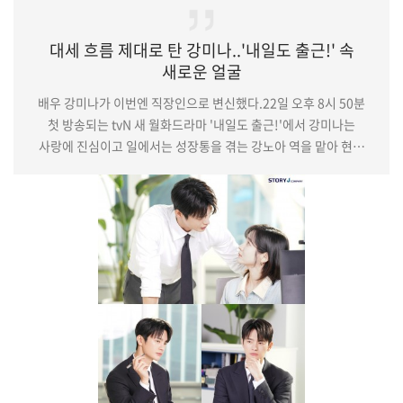
대세 흐름 제대로 탄 강미나..'내일도 출근!' 속
새로운 얼굴
배우 강미나가 이번엔 직장인으로 변신했다.22일 오후 8시 50분
첫 방송되는 tvN 새 월화드라마 '내일도 출근!'에서 강미나는
사랑에 진심이고 일에서는 성장통을 겪는 강노아 역을 맡아 현실
청춘의 모습을 그려낼 예정이다.극중 강노아는 사랑 앞에서
솔직하고 진심이지만 예상치 못한 이별을 겪으며 새로운 변화를
맞이하는 인물이다. 연애와 일을 오가며 크고 작은 성장통을 겪고,
그 과정 속에서 한층 성숙해져가는 모습을 보여준다고.또한 그는
특유의 진정성과 긍정적인 에너지로 다양한 인물들과 남다른
케미스트리를 보여줄 예정이다강미나를 비롯…