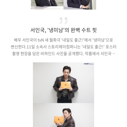
서인국, '냉미남'의 완벽 수트 핏
배우 서인국이 tvN 새 월화극 '내일도 출근!'에서 '냉미남'으로
변신한다.11일 소속사 스토리제이컴퍼니는 '내일도 출근!' 포스터
촬영 현장을 담은 비하인드 사진을 공개했다. 작품에서 서인국은
좀처럼 웃지 않고, 타인과 거리를 두며, 쉽게 사과하지 않는 '삼노
(3NO)맨' 강시우 역을 맡아 색다른 캐릭터를 선보일 예정이다.
오는 22일 첫 방송되는 '내일도 출근!'은 반복되는 일상에 지쳐
있던 7년 차 직장인 차지윤이 까칠한 상사 강시우와 얽히며 일과
사랑 모두에서 새로운 변화를 맞이하는 오피스 로맨스를 그린다.
공개된 사진 속 서…