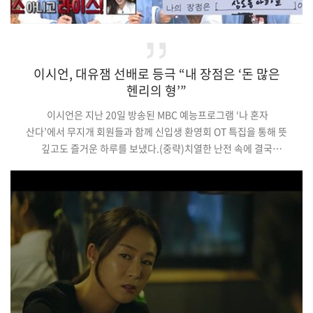
이시언, 대유잼 선배로 등극 “내 장점은 ‘돈 많은
헨리의 형’”
이시언은 지난 20일 방송된 MBC 예능프로그램 ‘나 혼자
산다’에서 무지개 회원들과 함께 신입생 환영회 OT 특집을 통해 뜻
깊고도 즐거운 하루를 보냈다.(중략)치열한 난전 속에 결국
이시언의 팀이 승리를 거뒀고, 이시언은 기안84에게 발차기
벌칙을 가했다. 족구에서도 맹활약했던 이시언은 정확한 조준의
발차기로 기안84에게 X침을 가했고, 이에 기안84는 외마디 비명과
함께 쓰러져 유쾌한 OT의 정점을 찍었다. 기사원문 및 출처 :
매경닷컴 MK스포츠 김나영 기자 http://mksports.co.kr/view…