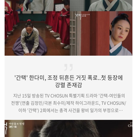
http://osen.mt.co.kr/ar…
'간택' 한다미, 조정 뒤흔든 거짓 폭로..첫 등장에
강렬 존재감
지난 15일 방송된 TV CHOSUN 특별기획 드라마 '간택-여인들의
전쟁'(연출 김정민/극본 최수미/제작 하이그라운드, TV CHOSUN/
이하 '간택') 2회에서는 총격 사건을 왕비 일가의 부정으로
무마하려는 대왕대비(정애리 분)의 계획이 그려졌다. 이 가운데
증인으로 등장한 궁녀 버들(한다미 분)은 거짓 증언으로 강이수
(이기영 분)의 참수에 힘을 실으며 강렬한 인상을 남겼다. (중략)