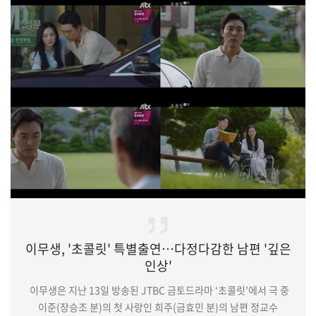
사활을 건 경합이 벌어지는 ‘궁중 서바이벌 로맨스’다.(중략)그런가
하면 이시언은 청나라 말을 하는 ‘왈’을 완벽히 소화하며 차진
연기력을 입증했다. 진세연에게 청나라 말을 통역을 해야 하는
상황, 우리말과 청나라 말을 자연스레 오가는 고난도 연기에
코믹함까…
이무생, '초콜릿' 특별출연…다정다감한 남편 '깊은
인상'
이무생은 지난 13일 방송된 JTBC 금토드라마 ‘초콜릿’에서 극 중
이준(장승조 분)의 첫 사랑인 희주(금효민 분)의 남편 정교수