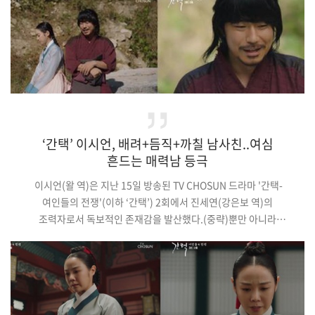
‘간택’ 이시언, 배려+듬직+까칠 남사친..여심
흔드는 매력남 등극
이시언(왈 역)은 지난 15일 방송된 TV CHOSUN 드라마 '간택-
여인들의 전쟁'(이하 ‘간택’) 2회에서 진세연(강은보 역)의
조력자로서 독보적인 존재감을 발산했다.(중략)뿐만 아니라
괴한을 따돌리기 위해 밖으로 사라진 그가 과연 적을 따돌리고
무사히 살아남아 다시 돌아올 수 있을지 극의 흥미진진함을 더하며
궁금증을 증폭시켰다.이처럼 이시언은 진지함과 가벼움을
넘나드는 조선 남사친 ‘왈’로 완벽 변신해 보는 이들의 시선을
사로잡았다.기사원문 및 출처 : OSEN 강서정 기자