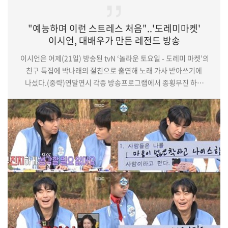
"예능하며 이런 스트레스 처음"..'도레미마켓'
이시언, 대배우가 만든 레전드 방송
이시언은 어제(21일) 방송된 tvN ‘놀라운 토요일 - 도레미 마켓’의
친구 특집에 박나래의 절친으로 출연해 노래 가사 받아쓰기에
나섰다.(중략)연말연시 각종 방송프로그램에서 종횡무진 하며
대세 배우로서의 행보를 이어가고 있는 이시언은 현재 MBC '나
혼자 산다'에 고정 출연 중이며, TV조선 특별기획 드라마 ‘간택 -
여인들의 전쟁’에서 이름은 몰라도 돈이 중요한 것은 아는
부용주의 주인 ‘왈’로 열연을 펼치고 있다.기사원문 및 출처 :
헤럴드POP 천윤혜기자 http://pop.heraldcorp.com/view.…