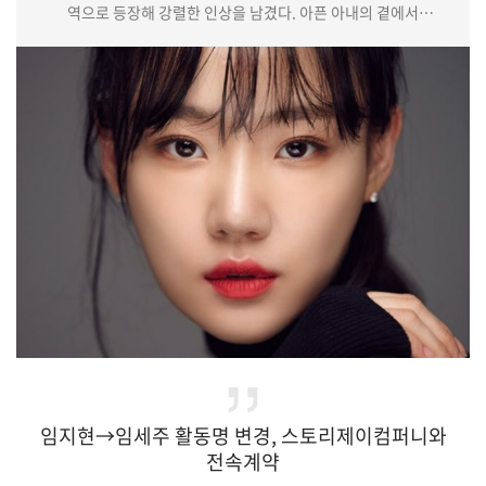
역으로 등장해 강렬한 인상을 남겼다. 아픈 아내의 곁에서
따뜻하고 다정한 면모로 극의 깊이를 더한 것.(중략)올해 tvN ‘왕이
된 남자’와 MBC ‘봄밤’에서 눈도장을 찍은 이무생은 이어 tvN
‘60일, 지정생존자’와 ‘날 녹여주오’에서도 탄탄한 연기를
선보이며, 다채로운 캐릭터로 안방극장을 매료시켰다. 이렇듯
매력적인 비주얼과 연기력까지 겸비한 이무생. 특별출연에도
확실한 존재감을 입증…
임지현→임세주 활동명 변경, 스토리제이컴퍼니와
전속계약