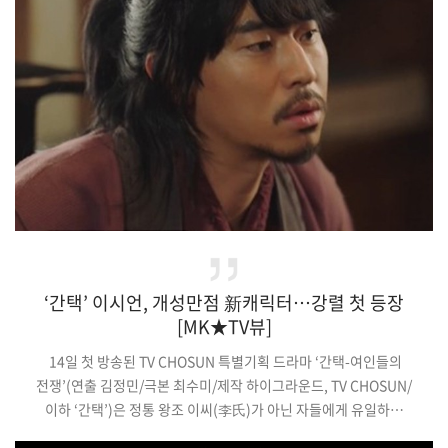
한다미는 최근 영화 '아내를 죽였다'에서 게임방에서 일하는
여직원 김양 역을 맡아 다채로운 연기로 관객들을 매료시켰다.
앞서 한…
‘간택’ 이시언, 개성만점 新캐릭터…강렬 첫 등장
[MK★TV뷰]
14일 첫 방송된 TV CHOSUN 특별기획 드라마 ‘간택-여인들의
전쟁’(연출 김정민/극본 최수미/제작 하이그라운드, TV CHOSUN/
이하 ‘간택’)은 정통 왕조 이씨(李氏)가 아닌 자들에게 유일하게
허락된 조선 최고의 자리 ‘왕비’, 그 거대한 권력을 잡기 위해