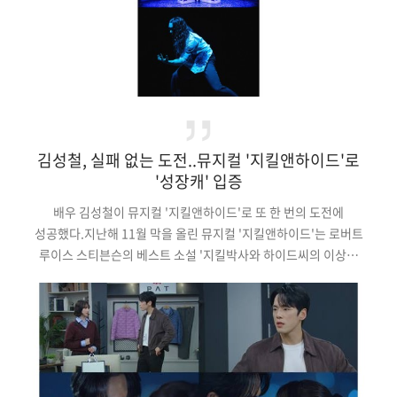
김성철, 실패 없는 도전..뮤지컬 '지킬앤하이드'로
'성장캐' 입증
배우 김성철이 뮤지컬 '지킬앤하이드'로 또 한 번의 도전에
성공했다.지난해 11월 막을 올린 뮤지컬 '지킬앤하이드'는 로버트
루이스 스티븐슨의 베스트 소설 '지킬박사와 하이드씨의 이상한
사건(Strange Case of Dr. Jekyll and Mr. Hyde)'을 각색한
작품으로 한 인물 안에서 '지킬'과 '하이드' 두 인격이 대립하며
선과 악, 인간의 이중성을 조명하고, 두렵고 어두운 상황 속에서도
굳건한 신뢰와 순수한 사랑을 다루면서 '스릴러 로맨스'다.그
가운데 김성철은 전도유망한 의사이자 과학자인 '지킬'과 약물
실험을 …