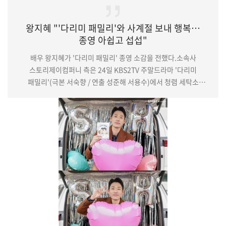
왕지혜 "'다리미 패밀리'와 사계절 보내 행복…
종영 아쉽고 섭섭"
배우 왕지혜가 '다리미 패밀리' 종영 소감을 전했다.소속사
스토리제이컴퍼니 측은 24일 KBS2TV 주말드라마 '다리미
패밀리'(극본 서숙향 / 연출 성준해 서용수)에서 청렴 세탁소
삼남매의 고모 이미연 역을 맡은 왕지혜의 종영 소감과 대본
인증샷을 공개했다.왕지혜는 소속사를 통해 "'다리미 패밀리'를
촬영하면서 미연이와 사계절을 함께 보낼 수 있어 행복했다"며
"오랜 시간 준비하고 촬영한 만큼 아쉽고 섭섭한 마음이
가득하다"고 밝혔다. 이어 그는 "훌륭하신 감독님과 작가님,
선후배 배우님들 그리고 스태프분들과 작업하게 되어 영광이…