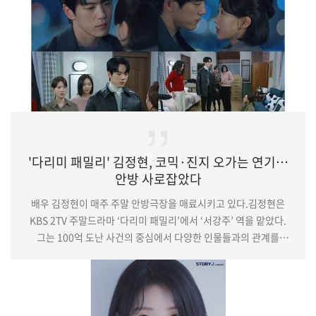
'다리미 패밀리' 김정현, 코믹·진지 오가는 연기…
안방 사로잡았다
배우 김정현이 매주 주말 안방극장을 매료시키고 있다.김정현은
KBS 2TV 주말드라마 ‘다리미 패밀리’에서 ‘서강주’ 역을 맡았다.
그는 100억 도난 사건의 중심에서 다양한 인물들과의 관계를
탄탄한 연기력으로 그려내 호평을 받고 있다.김정현은 극 초반
이다림(금새록 분)과 사사건건 부딪히며 티격태격 케미를
선보였다. 이어 그는 다림에게 특유의 다정함과 능청스러운
매력으로 ‘서강주 표 직진 플러팅’을 제대로 발휘하며 진심을