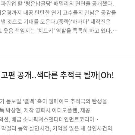
를 파워업 할 ‘평온납골당’ 패밀리의 면면을 공개했다.
 배윤경까지 내공 탄탄한 연기 고수들의 만남은 공감을
 것으로 기대를 모은다.(중략)‘하바마’ 제작진은
웃음 책임지는 ‘치트키’ 역할을 톡톡히 하고 있다.
 예고편 공개..색다른 추적극 될까[Oh!
가 돋보일 ‘결백’ 측이 웰메이드 추적극의 탄생을
감독 박상현, 제작 영화사 이디오플랜, 제공
덕션, 배급 소니픽쳐스엔터테인먼트코리아・
막걸리 농약 살인사건, 기억을 잃은 채 살인사건의