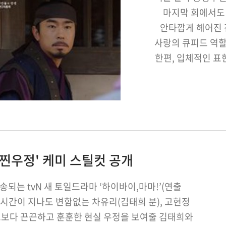
마지막 회에서도 
안타깝게 헤어진 
사랑의 큐피드 역할
한편, 입체적인 표
메이커를 담당했던
http:/
찐우정' 케미 스틸컷 공개
방송되는 tvN 새 토일드라마 ‘하이바이,마마!’(연출
일, 시간이 지나도 변함없는 차유리(김태희 분), 고현정
맨스보다 끈끈하고 훈훈한 현실 우정을 보여줄 김태희와