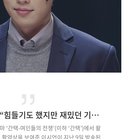
‘간택’ 이시언 “힘들기도 했지만 재밌던 기억 더 많아 오래 남을 것” 종영 소감
라마 '간택-여인들의 전쟁'(이하 ‘간택’)에서 왈
 활약상을 보여준 이시언이 지난 9일 방송된