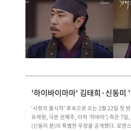
'하이바이마마' 김태희·신동미 '
‘사랑의 불시착’ 후속으로 오는 2월 22일 첫 
유제원, 극본 권혜주, 이하 ‘하바마’) 측은 7
(신동미 분)의 특별한 우정을 공개했다. 로