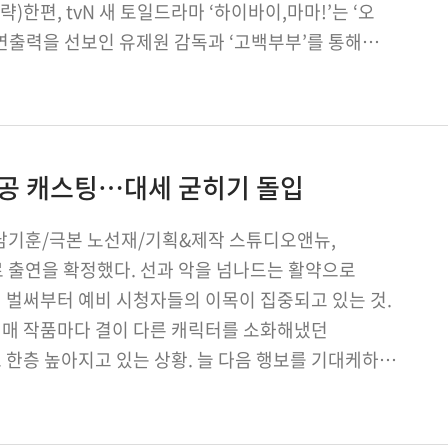
한편, tvN 새 토일드라마 ‘하이바이,마마!’는 ‘오
 연출력을 선보인 유제원 감독과 ‘고백부부’를 통해
주인공 캐스팅…대세 굳히기 돌입
출 남기훈/극본 노선재/기획&제작 스튜디오앤뉴,
 출연을 확정했다. 선과 악을 넘나드는 활약으로
 벌써부터 예비 시청자들의 이목이 집중되고 있는 것.
지 매 작품마다 결이 다른 캐릭터를 소화해냈던
 한층 높아지고 있는 상황. 늘 다음 행보를 기대케하는
품 …