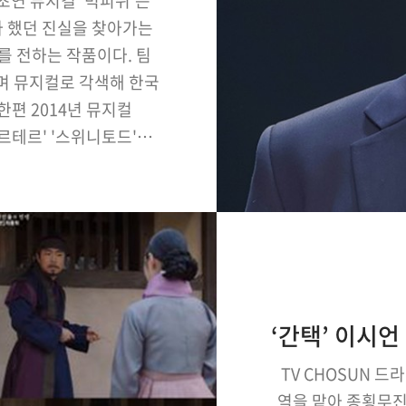
초연 뮤지컬 '빅피쉬'는
자 했던 진실을 찾아가는
를 전하는 작품이다. 팀
며 뮤지컬로 각색해 한국
편 2014년 뮤지컬
르테르' '스위니토드'
작품으로 무대에 올랐으며
분다' '아스달 연대기' 등
반의 장…
TV CHOSUN 드
역을 맡아 종횡무진