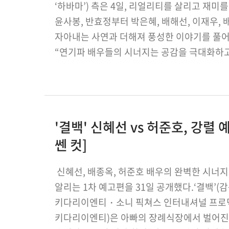
‘하바마’) 측은 4일, 리얼리티를 살리고 재미
윤사봉, 반효정부터 박은혜, 배해선, 이재우,
자아내는 사연과 더해져 풍성한 이야기를 풀어낼
“연기파 배우들의 시너지는 공감을 극대화하고 
고스트 엄마 김태희와의 차진 연기 호…
'결백' 신혜선 vs 허준호, 강렬
쎈 컷]
신혜선, 배종옥, 허준호 배우의 완벽한 시너지
알리는 1차 예고편을 31일 공개했다.‘결백’(
키다리이엔티・소니 픽쳐스 인터내셔널 프로
키다리이엔티)은 아빠의 장례식장에서 벌어진 