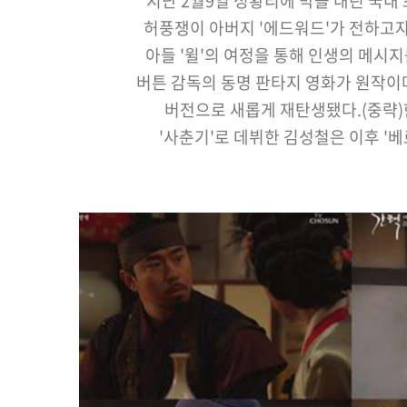
지난 2월9일 성황리에 막을 내린 국내 
허풍쟁이 아버지 '에드워드'가 전하고
아들 '윌'의 여정을 통해 인생의 메시지
버튼 감독의 동명 판타지 영화가 원작이
버전으로 새롭게 재탄생됐다.(중략)한
'사춘기'로 데뷔한 김성철은 이후 '베
'팬레터' '미스터 마우스' 등 다양한 
'슬기로운 감빵생활' '투 제니' '바람이 
브라운관뿐만 아니라 '배