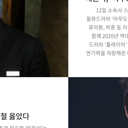
12일 소속사 
월화드라마 ‘아무도
류덕환, 박훈 등
함께 2020년 
드라마 ‘플레이어’
연기력을 자랑해온 
변신으로 시청자들
모른다’는 3월 2
성철 옳았다