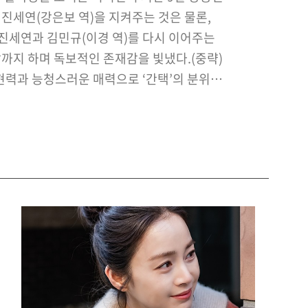
진세연(강은보 역)을 지켜주는 것은 물론,
진세연과 김민규(이경 역)를 다시 이어주는
까지 하며 독보적인 존재감을 빛냈다.(중략)
현력과 능청스러운 매력으로 ‘간택’의 분위기
 이시언의 행보에 기대가 높아진다.기사원문
및 출처 : OSEN 강서정기자
/osen.mt.co.kr/article/G111…