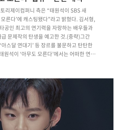
스토리제이컴퍼니 측은 “태원석이 SBS 새
 모른다’에 캐스팅됐다”라고 밝혔다. 김서형,
 자타공인 최고의 연기력을 자랑하는 배우들과
역대급 문제작의 탄생을 예고한 것.(중략)그간
 ‘아스달 연대기’ 등 장르를 불문하고 탄탄한
태원석이 ‘아무도 모른다’에서는 어떠한 연기
을 만족시킬지 관심이 쏠린다.한편, ‘아무도
일 첫 방송된다.기사원문 및 출처 : 스포츠서울
김선우기자 http://ww…