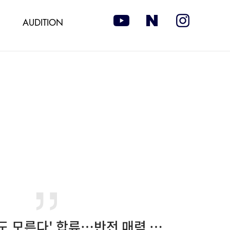
AUDITION
태원석, '아무도 모른다' 합류…반전 매력 예고[공식]