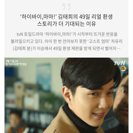
‘하이바이,마마!’ 김태희의 49일 리얼 환생
스토리가 더 기대되는 이유
tvN 토일드라마 ‘하이바이,마마!’가 시작부터 뜨거운 반응을
불러일으키고 있다. 아이 한 번 안아보지 못한 ‘고스트 엄마’ 차유리
(김태희 분)가 이승에서 49일 환생 재판을 받게 되면서 벌어지는
예측 불가의 사건이 유쾌하면서도 뭉클하게 그려졌다. 누구나
공감할 수 있는 이야기를 유쾌한 터치와 따뜻한 감성으로 풀어낸
유제원 감독과 권혜주 작가의 만남은 역시 옳았다. (중략)한편,
평범함조차 허락되지 않는 억울함에 신에게 울분을 토하던
차유리는 하늘에서 받아야 할 환생 재판을 이승에서 받게 된다.
생전 모습 그대로…