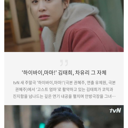
https://sports.…
'하이바이,마마!' 김태희, 차유리 그 자체
tvN 새 주말극 '하이바이,마마!'(극본 권혜주, 연출 유제원, 극본
권혜주)에서 ‘고스트 엄마’로 활약하고 있는 김태희가 코믹과
진지함을 넘나드는 깊은 연기 내공을 펼치며 안방극장을 그녀의
매력으로 물들였다. (중략)이처럼 김태희는 드라마의 시작부터
끝까지 ‘차유리’의 감정을 풍부하고 섬세하게 표현해냈다. 눈빛과
말투, 목소리부터 딸인 조서우를 대하는 애처로운 손길까지 완벽한
엄마 ‘차유리’로 변신했다. 이에 죽음 이후 갑작스럽게 시작된