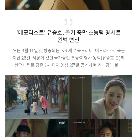
‘메모리스트’ 유승호, 똘기 충만 초능력 형사로
완벽 변신
오는 3월 11일 첫 방송되는 tvN 새 수목드라마 ‘메모리스트’ 측은
지난 26일, 세상에 없던 국가공인 초능력 형사 동백(유승호 분)의
반전매력을 담은 2차 티저 영상 2종을 공개하며 기대감에 불을
지폈다. (중략)무엇보다 언제 터질지 모르는 사고유발자 동백의
활약상에 뒷목잡는 구경탄 반장(고창석 분)의 모습은 신박한
브로맨스를 기대케 하며 웃음을 유발한다. 동백의 반전 활약상을
담은 2차 티저 영상을 접한 시청자들의 반응도 뜨겁다. 각종 SNS와
포털사이트 게시판에서는 “역시 말보다 행동이 먼저 나…