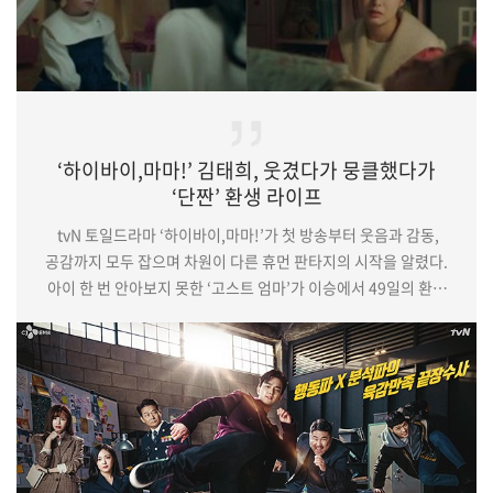
‘하이바이,마마!’ 김태희, 웃겼다가 뭉클했다가
‘단짠’ 환생 라이프
tvN 토일드라마 ‘하이바이,마마!’가 첫 방송부터 웃음과 감동,
공감까지 모두 잡으며 차원이 다른 휴먼 판타지의 시작을 알렸다.
아이 한 번 안아보지 못한 ‘고스트 엄마’가 이승에서 49일의 환생
재판을 받게 되면서 벌어지는 예측 불가의 사건이 유쾌하면서도
뭉클하게 그려졌다. (중략)여전히 차유리를 잃은 트라우마를
극복하지 못한 조강화는 딸 조서우가 있어 버티며 살아갈 수
있었다. 무덤덤해 보이지만, 홀로 피눈물을 흘리는 차유리의 엄마
전은숙(김미경 분), 아직도 딸 생각에 눈시울이 붉어지는 아빠
차무풍(박수영…