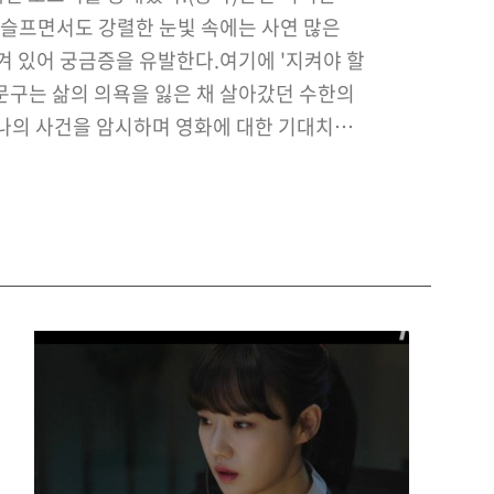
슬프면서도 강렬한 눈빛 속에는 사연 많은
겨 있어 궁금증을 유발한다.여기에 '지켜야 할
문구는 삶의 의욕을 잃은 채 살아갔던 수한의
하나의 사건을 암시하며 영화에 대한 기대치를
기사 원문 및 출처 : 뉴스엔 박아름 기자
ww.newsen.com/news_view.php?
uid=20200401133…