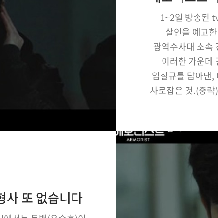
1~2일 방송된 t
살인을 예고한 
광역수사대 소속 
이러한 가운데 
임칠규를 담아낸,
사로잡은 것.(중략
연기 내공으로 캐
안방극장의 몰입도
‘메모리스트’에
 형사 또 없습니다