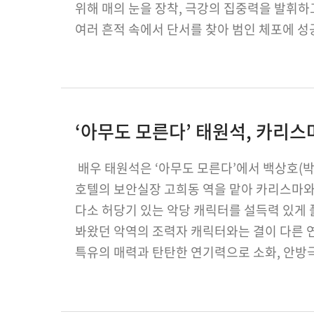
위해 매의 눈을 장착, 극강의 집중력을 발휘하
여러 흔적 속에서 단서를 찾아 범인 체포에 성
한편, 임세주가 출연하는 ‘메모리스트’는 매…
‘아무도 모른다’ 태원석, 카리
배우 태원석은 ‘아무도 모른다’에서 백상호(
호텔의 보안실장 고희동 역을 맡아 카리스마와
다소 허당기 있는 악당 캐릭터를 설득력 있게 
봐왔던 악역의 조력자 캐릭터와는 결이 다른 
특유의 매력과 탄탄한 연기력으로 소화, 안방극장
매주 월, 화요일 밤 9시 40분…