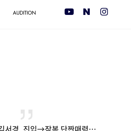
AUDITION
‘메모리스트’ 김서경, 진입→잠복 단짠매력 형사로 ‘맹활약’