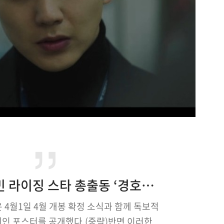
강석철X유예빈 라이징 스타 총출동 ‘경호원’ 4월 개봉 확정
은 4월1일 4월 개봉 확정 소식과 함께 독보적
메인 포스터를 공개했다.(중략)반면 이러한