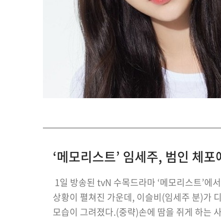
‘메모리스트’ 임세주, 범인 체포
1일 방송된 tvN 수목드라마 ‘메모리스트’에
상황이 펼쳐진 가운데, 이슬비(임세주 분)가
모습이 그려졌다.(중략)손에 땀을 쥐게 하는 