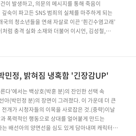
사건이 발생하고, 의문의 메시지를 통해 죽음이
 깊숙이 파고든 SNS 범죄의 실체를 마주하게 되는
0여개국의 청소년들을 연쇄 자살로 이끈 ‘흰긴수염고래’
 이처럼 충격 실화 소재와 더불어 이시언, 김성철,
박민정, 밝혀짐 냉혹함 '긴장감UP'
모른다’에서는 백상호(박훈 분)의 잔인한 선택 속
선아(박민정 분)의 장면이 그려졌다. 이 가운데 더 큰
 전개가 시청자들의 이목을 사로잡은 것.(중략)이날
압과 폭력적인 행동으로 상대를 얼어붙게 만드는
하는 배선아의 양면선을 심도 있게 담아내며 캐릭터의