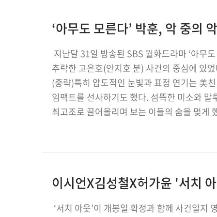
‘아무도 모른다’ 박훈, 악 중의
지난달 31일 방송된 SBS 월화드라마 ‘아무
추락한 고은호(안지호 분) 사건의 중심에 있었
(중략)특히 압도적인 눈빛과 표정 연기는 美
임팩트를 선사하기도 했다. 섬뜩한 미소와 말
최고조로 끌어올리며 보는 이들의 숨을 멎게 
호평을 얻고 있는 박훈인 만큼 마지막까지 계
이시언X김성철X허가윤 '서치 아웃
‘서치 아웃’이 개봉일 확정과 함께 사건일지 영