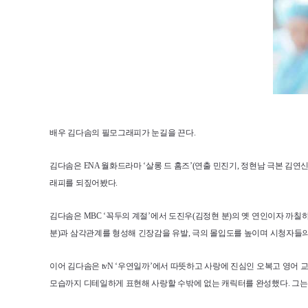
배우 김다솜의 필모그래피가 눈길을 끈다.
김다솜은 ENA 월화드라마 ‘살롱 드 홈즈’(연출 민진기, 정현남 극본 김
래피를 되짚어봤다.
김다솜은 MBC ‘꼭두의 계절’에서 도진우(김정현 분)의 옛 연인이자 까
분)과 삼각관계를 형성해 긴장감을 유발, 극의 몰입도를 높이며 시청자들의
이어 김다솜은 tvN ‘우연일까’에서 따뜻하고 사랑에 진심인 오복고 영어
모습까지 디테일하게 표현해 사랑할 수밖에 없는 캐릭터를 완성했다. 그는