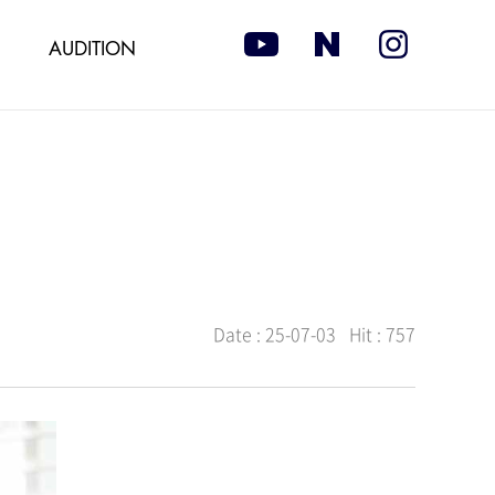
AUDITION
Date :
25-07-03
Hit :
757