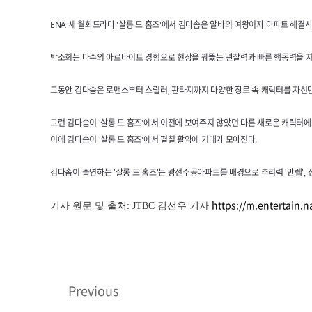
ENA 새 월화드라마 '살롱 드 홈즈'에서 김다솜은 알바의 여왕이자 아파트 해결
박소희는 다수의 아르바이트 경험으로 현장을 꿰뚫는 관찰력과 빠른 행동력을 지
그동안 김다솜은 로맨스부터 스릴러, 판타지까지 다양한 장르 속 캐릭터를 자신만
그런 김다솜이 '살롱 드 홈즈'에서 이전에 보여주지 않았던 다른 새로운 캐릭터
이에 김다솜이 '살롱 드 홈즈'에서 펼칠 활약에 기대가 모아진다.
김다솜이 출연하는 '살롱 드 홈즈'는 광선주공아파트를 배경으로 추리력 '만렙', 
https://m.entertain.
기사 원문 및 출처: JTBC 김선우 기자
Previous