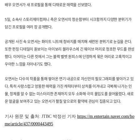
배우 오연서가 새 프로필을 통해 다채로운 매력을 선보였다.
5일, 소속사 스토리제이컴퍼니 측은 오연서의 청순함부터 시크함까지 다양한 분위기가
담긴 프로필을 여러 장 공개했다.
공개된 사진 속 오연서는 화이트 니트에 청바지를 매치해 세련된 분위기로 눈길을 끈다.
또한 펀칭 디테일이 돋보이는 아이보리 블라우스에 긴 웨이브 머리로 청초한 무드를 완성
했다. 이어지는 다른 컷에서 그는 블랙 벨벳 원피스에 단정하게 묶은 머리로 고혹적이고
우아한 느낌을 자아내기도 했다.
오연서는 다수의 작품을 통해 쌓아온 연기 내공으로 자신만의 필모그래피를 쌓아가고 있
다. 특히 사랑스럽고 엉뚱한 매력을 가진 캐릭터부터 상처를 이겨내고 극복해 나가는 인
물, 정체를 알 수 없는 미스터리한 존재까지 모두 소화해 극의 몰입도를 끌어올렸다. 새로
운 얼굴을 보여주고 있는 오연서가 펼칠 앞으로의 활약에 관심이 집중되고 있다.
기사 원문 및 출처: JTBC 박정선 기자
https://m.entertain.naver.com/ho
me/article/437/0000443495