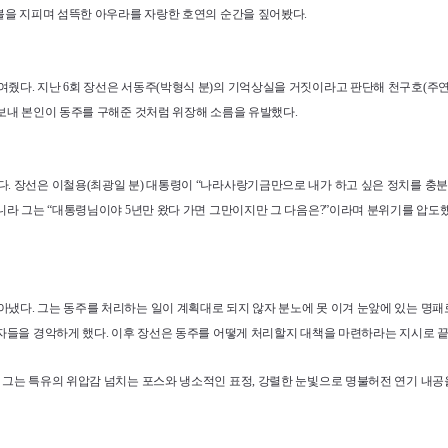
불을 지피며 섬뜩한 아우라를 자랑한 호연의 순간을 짚어봤다.
다. 지난 6회 장선은 서동주(박형식 분)의 기억상실을 거짓이라고 판단해 천구호(주연
보내 본인이 동주를 구해준 것처럼 위장해 소름을 유발했다.
 장선은 이철용(최광일 분) 대통령이 “나라사랑기금만으로 내가 하고 싶은 정치를 충분히 
니라 그는 “대통령님이야 5년만 왔다 가면 그만이지만 그 다음은?”이라며 분위기를 압도
다. 그는 동주를 처리하는 일이 계획대로 되지 않자 분노에 못 이겨 눈앞에 있는 명패로
자들을 경악하게 했다. 이후 장선은 동주를 어떻게 처리할지 대책을 마련하라는 지시로 
그는 특유의 위압감 넘치는 포스와 냉소적인 표정, 강렬한 눈빛으로 명불허전 연기 내공을