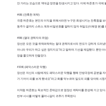
안 가리는 모습으로 역대급 장면을 탄생시키고 있다. 이에 허준호가 극에 
#6회 (잔혹한 계략)
극중 허준호는 본인의 이익을 위해서라면 누구든 희생시키는 잔혹함을 보여줬
동주가 끝까지 스위스 계좌 비밀번호를 말하지 않자 허일도(이해영 분)를 
#8회 (절대 권력자의 위엄)
장선은 모든 것을 쥐락펴락하는 절대 권력자로서의 면모가 강하게 드러냈다.
아니라 우리가 하고 싶은 정치지요”라고 말하며 기선을 제압했다. 뿐만 아
장을 쫄깃하게 만들었다.
#10회 (패악스러운 악행)
장선은 자신의 사람에게도 패악스러운 악행을 행해 안방극장에 공분을 자아냈
가 기어이 피를 보게 했네요”라고 화를 억누르며 일도의 피를 닦아줘 시청
이처럼 허준호는 독보적인 존재감으로 염장선 캐릭터를 완성해 가고 있다. 
반부 서사를 어떻게 풀어나갈지 귀추가 주목된다.