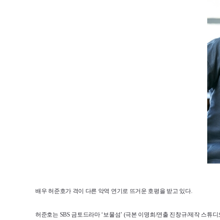
배우 허준호가 격이 다른 악역 연기로 뜨거운 호평을 받고 있다.
허준호는 SBS 금토드라마 ‘보물섬’ (극본 이명희/연출 진창규/제작 스튜