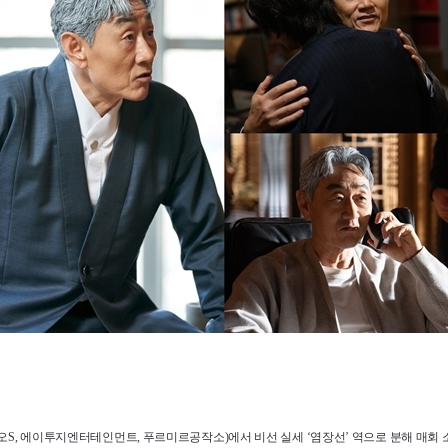
디오S, 에이투지엔터테인먼트, 푸르미르공작소)에서 비선 실세 ‘염장선’ 역으로 분해 매회