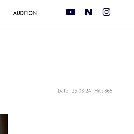
AUDITION
Date :
25-03-24
Hit :
865