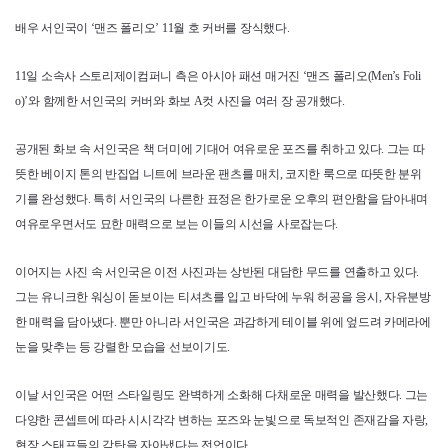
배우 서인국이 ‘맨즈 폴리오’ 11월 호 커버를 장식했다.
11일 소속사 스토리제이컴퍼니 측은 아시아 패션 매거진 ‘맨즈 폴리오(Men’s Foli
o)’와 함께한 서인국의 커버와 화보 A컷 사진을 여러 장 공개했다.
공개된 화보 속 서인국은 책 더미에 기대어 여유로운 포즈를 취하고 있다. 그는 따
뜻한 베이지 톤의 반집업 니트에 브라운 팬츠를 매치, 코지한 룩으로 따뜻한 분위
기를 완성했다. 특히 서인국의 나른한 표정은 한가로운 오후의 편안함을 담아내며
여유로우면서도 묘한 매력으로 보는 이들의 시선을 사로잡는다.
이어지는 사진 속 서인국은 이전 사진과는 상반된 대담한 무드를 연출하고 있다.
그는 유니크한 워싱이 돋보이는 티셔츠를 입고 바닥에 누워 허공을 응시, 자유분방
한 매력을 담아냈다. 뿐만 아니라 서인국은 과감하게 테이블 위에 엎드려 카메라에
눈을 맞추는 등 강렬한 모습을 선보이기도.
이날 서인국은 어떤 스타일링도 완벽하게 소화해 다채로운 매력을 발산했다. 그는
다양한 콘셉트에 따라 시시각각 변하는 포즈와 눈빛으로 독보적인 존재감을 자랑,
현장 스태프들의 감탄을 자아냈다는 전언이다.