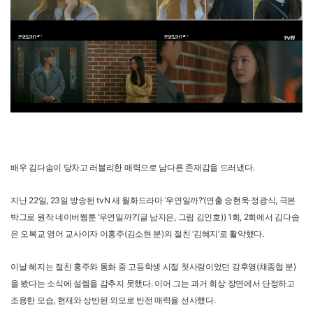
배우 김다솜이 당차고 러블리한 매력으로 남다른 존재감을 드러냈다.
지난 22일, 23일 방송된 tvN 새 월화드라마 ‘우연일까?’(연출 송현욱·정광식, 극본
박그로 원작 네이버웹툰 ‘우연일까?’(글 남지은, 그림 김인호)) 1회, 2회에서 김다솜
은 오복교 영어 교사이자 이홍주(김소현 분)의 절친 ‘김혜지’로 활약했다.
이날 혜지는 절친 홍주와 통화 중 고등학생 시절 첫사랑이었던 강후영(채종협 분)
을 봤다는 소식에 설렘을 감추지 못했다. 이어 그는 과거 회상 장면에서 단정하고
조용한 모습, 현재와 상반된 외모로 반전 매력을 선사했다.