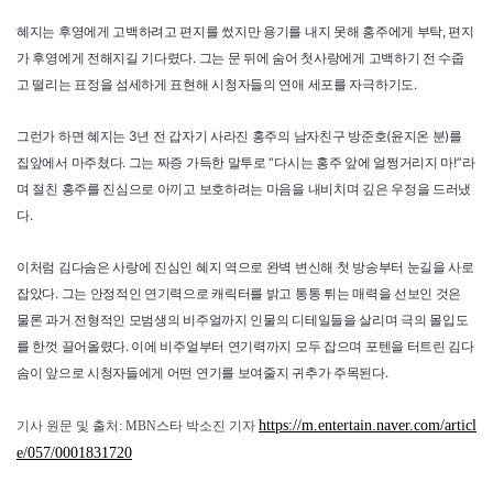
혜지는 후영에게 고백하려고 편지를 썼지만 용기를 내지 못해 홍주에게 부탁, 편지
가 후영에게 전해지길 기다렸다. 그는 문 뒤에 숨어 첫사랑에게 고백하기 전 수줍
고 떨리는 표정을 섬세하게 표현해 시청자들의 연애 세포를 자극하기도.
그런가 하면 혜지는 3년 전 갑자기 사라진 홍주의 남자친구 방준호(윤지온 분)를
집앞에서 마주쳤다. 그는 짜증 가득한 말투로 “다시는 홍주 앞에 얼쩡거리지 마!”라
며 절친 홍주를 진심으로 아끼고 보호하려는 마음을 내비치며 깊은 우정을 드러냈
다.
이처럼 김다솜은 사랑에 진심인 혜지 역으로 완벽 변신해 첫 방송부터 눈길을 사로
잡았다. 그는 안정적인 연기력으로 캐릭터를 밝고 통통 튀는 매력을 선보인 것은
물론 과거 전형적인 모범생의 비주얼까지 인물의 디테일들을 살리며 극의 몰입도
를 한껏 끌어올렸다. 이에 비주얼부터 연기력까지 모두 잡으며 포텐을 터트린 김다
솜이 앞으로 시청자들에게 어떤 연기를 보여줄지 귀추가 주목된다.
https://m.entertain.naver.com/articl
기사 원문 및 출처: MBN스타 박소진 기자
e/057/0001831720