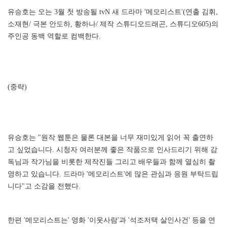
유승호는 오는 3월 첫 방송될 tvN 새 드라마 '메모리스트'(연출 김휘,
소재현/ 극본 안도하, 황하나/ 제작 스튜디오드래곤, 스튜디오605)의
주인공 동백 역할로 컴백한다.
(중략)
유승호는 "원작 웹툰은 물론 대본을 너무 재미있게 읽어 꼭 출연하
고 싶었습니다. 시청자 여러분께 좋은 작품으로 인사드리기 위해 감
독님과 작가님을 비롯한 제작진들 그리고 배우들과 함께 열심히 촬
영하고 있습니다. 드라마 '메모리스트'에 많은 관심과 응원 부탁드립
니다"고 소감을 전했다.
한편 '메모리스트는' 영화 '이웃사람'과 '석조저택 살인사건' 등을 연