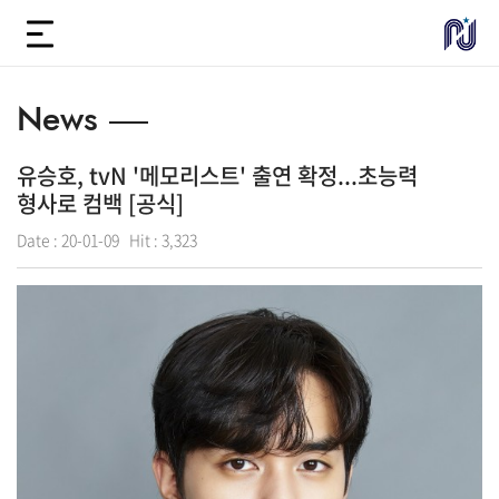
News
유승호, tvN '메모리스트' 출연 확정...초능력
형사로 컴백 [공식]
Date :
20-01-09
Hit :
3,323