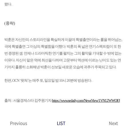
됐다.
(중략)
박훈은 자신만의 스토리라인을 확실하게 이끌며 특별출연이라는 롤을 뛰어넘는,
극에 특별출연 그 이상의 특별함을 더했다. 박훈의 폭 넓은 연기스펙트럼이 또 한
번 증명된 셈. 언제나 드라마틱한 연기를 펼치는 그의 활약을 기대할 수 밖에 없는
이유다. 자신이 맡은 역에 최선을 다하며 고문부터 액션에 이르는 난이도 있는 연
기까지 훌륭히 소화해낸 박훈이 선보일 새로운 모습에 귀추가 주목되고 있다.
한편, OCN ‘왓쳐’는 매주 토, 일요일 밤 10시 20분에 방송된다.
출처 : 서울경제스타 김주원기자
https://www.sedaily.com/NewsView/1VN12WWOFJ
Previous
LIST
Next