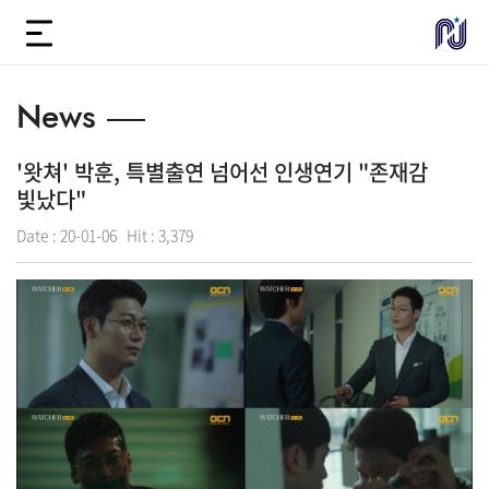
News
'왓쳐' 박훈, 특별출연 넘어선 인생연기 "존재감
빛났다"
Date :
20-01-06
Hit :
3,379