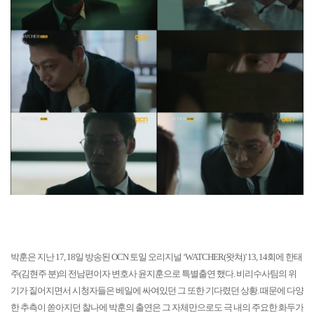
박훈은 지난 17, 18일 방송된 OCN 토일 오리지널 ‘WATCHER(왓쳐)’ 13, 14회에 한태
주(김현주 분)의 전남편이자 변호사 윤지훈으로 특별출연 했다. 비리수사팀의 위
기가 짙어지면서 시청자들은 베일에 싸여있던 그 또한 기다렸던 상황. 때문에 다양
한 추측이 쏟아지던 찰나에 박훈의 출연은 그 자체만으로도 극 내의 주요한 화두가