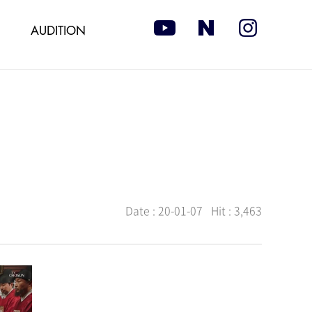
AUDITION
Date :
20-01-07
Hit :
3,463