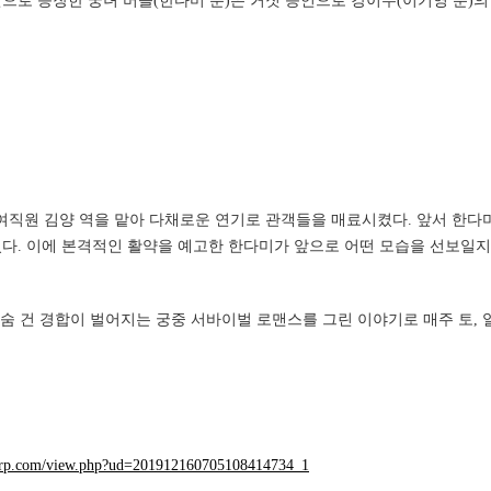
인으로 등장한 궁녀 버들(한다미 분)은 거짓 증언으로 강이수(이기영 분)
원 김양 역을 맡아 다채로운 연기로 관객들을 매료시켰다. 앞서 한다미는 OC
다. 이에 본격적인 활약을 예고한 한다미가 앞으로 어떤 모습을 선보일지
의 목숨 건 경합이 벌어지는 궁중 서바이벌 로맨스를 그린 이야기로 매주 토, 
corp.com/view.php?ud=201912160705108414734_1