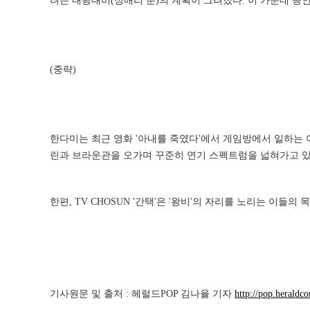
려는 대왕대비(정애리 분)의 계획이 그려졌다. 이 가운데 증
(중략)
한다미는 최근 영화 '아내를 죽였다'에서 게임방에서 일하는 여직
린과 브라운관을 오가며 꾸준히 연기 스펙트럼을 넓혀가고 있
한편, TV CHOSUN '간택'은 '왕비'의 자리를 노리는 이들
기사원문 및 출처 : 헤럴드POP 김나율 기자
http://pop.herald