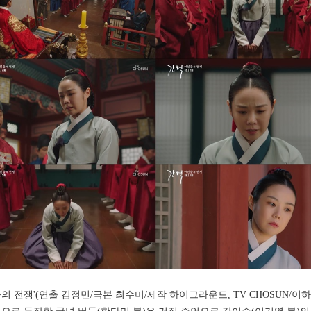
들의 전쟁'(연출 김정민/극본 최수미/제작 하이그라운드, TV CHOSUN/이