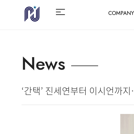
COMPANY
News
‘간택’ 진세연부터 이시언까지…