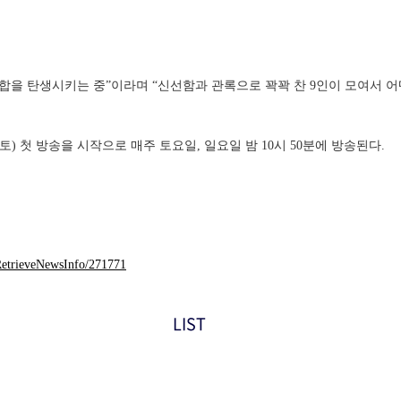
합을 탄생시키는 중”이라며 “신선함과 관록으로 꽉꽉 찬 9인이 모여서 어
일(토) 첫 방송을 시작으로 매주 토요일, 일요일 밤 10시 50분에 방송된다.
RetrieveNewsInfo/271771
LIST