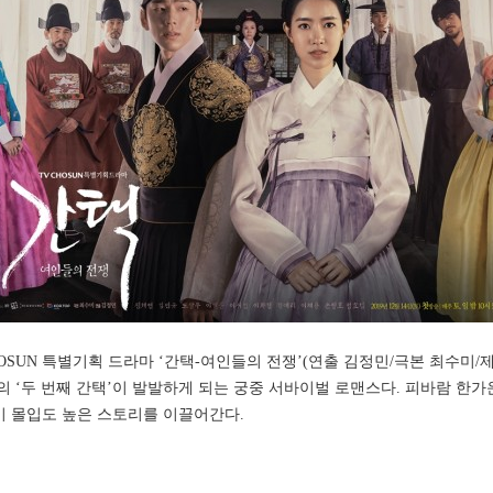
V CHOSUN 특별기획 드라마 ‘간택-여인들의 전쟁’(연출 김정민/극본 최수미/
의 ‘두 번째 간택’이 발발하게 되는 궁중 서바이벌 로맨스다. 피바람 한
이 몰입도 높은 스토리를 이끌어간다.