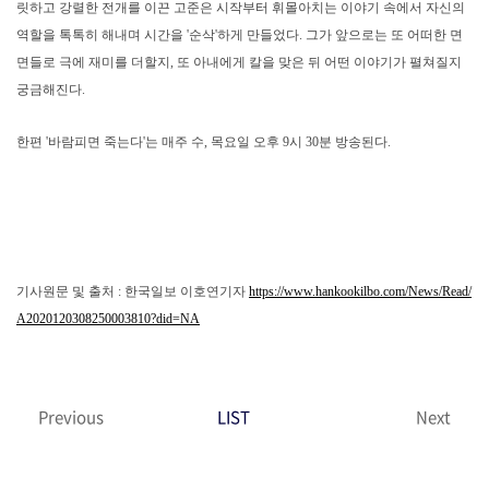
릿하고 강렬한 전개를 이끈 고준은 시작부터 휘몰아치는 이야기 속에서 자신의
역할을 톡톡히 해내며 시간을 '순삭'하게 만들었다. 그가 앞으로는 또 어떠한 면
면들로 극에 재미를 더할지, 또 아내에게 칼을 맞은 뒤 어떤 이야기가 펼쳐질지
궁금해진다.
한편 '바람피면 죽는다'는 매주 수, 목요일 오후 9시 30분 방송된다.
기사원문 및 출처 : 한국일보 이호연기자
https://www.hankookilbo.com/News/Read/
A2020120308250003810?did=NA
Previous
LIST
Next