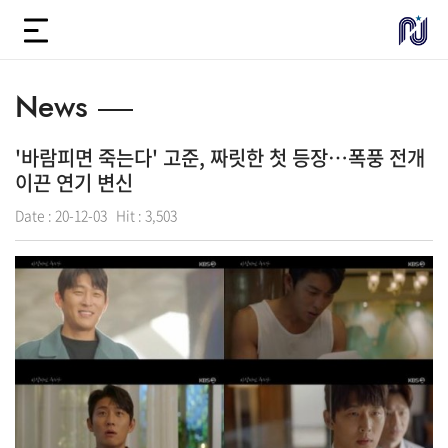
News
'바람피면 죽는다' 고준, 짜릿한 첫 등장…폭풍 전개
이끈 연기 변신
Date :
20-12-03
Hit :
3,503