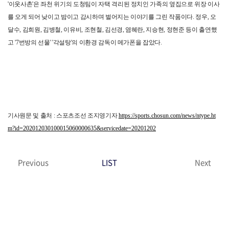
'이웃사촌'은 좌천 위기의 도청팀이 자택 격리된 정치인 가족의 옆집으로 위장 이사
를 오게 되어 낮이고 밤이고 감시하며 벌어지는 이야기를 그린 작품이다. 정우, 오
달수, 김희원, 김병철, 이유비, 조현철, 김선경, 염혜란, 지승현, 정현준 등이 출연했
고 '7번방의 선물' '각설탕'의 이환경 감독이 메가폰을 잡았다.
기사원문 및 출처 : 스포츠조선 조지영기자
https://sports.chosun.com/news/ntype.ht
m?id=202012030100015060000635&servicedate=20201202
Previous
LIST
Next