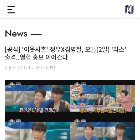
News
[공식] '이웃사촌' 정우X김병철, 오늘(2일) '라스'
출격..열혈 홍보 이어간다
Date :
20-12-02
Hit :
3,351