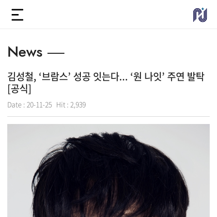
News
김성철, ‘브람스’ 성공 잇는다... ‘원 나잇’ 주연 발탁
[공식]
Date :
20-11-25
Hit :
2,939