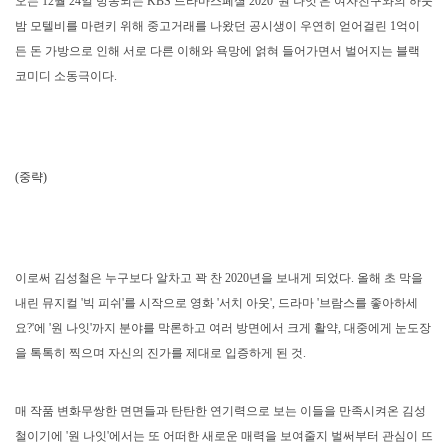
오는 12월 24일 방송되는 KBS 드라마스페셜 2020 '원 나잇'은 여자친구와의 하룻
밤 모텔비를 마련키 위해 중고거래를 나왔던 공시생이 우연히 얻어걸린 1억이
든 돈 가방으로 인해 서로 다른 이해와 욕망에 얽혀 들어가면서 벌어지는 블랙
코미디 소동극이다.
(중략)
이로써 김성철은 누구보다 알차고 꽉 찬 2020년을 보내게 되었다. 올해 초 막을
내린 뮤지컬 '빅 피쉬'를 시작으로 영화 '서치 아웃', 드라마 '브람스를 좋아하세
요?'에 '원 나잇'까지 분야를 막론하고 여러 방면에서 크게 활약, 대중에게 눈도장
을 톡톡히 찍으며 자신의 진가를 제대로 입증하게 된 것.
매 작품 변화무쌍한 면면들과 탄탄한 연기력으로 보는 이들을 만족시켜온 김성
철이기에 '원 나잇'에서는 또 어떠한 새로운 매력을 보여줄지 벌써부터 관심이 뜨