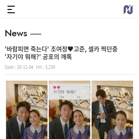
News
'바람피면 죽는다' 조여정♥고준, 셀카 찍던중
'자기야 뭐해?' 공포의 깨톡
Date :
20-11-04
Hit :
3,239