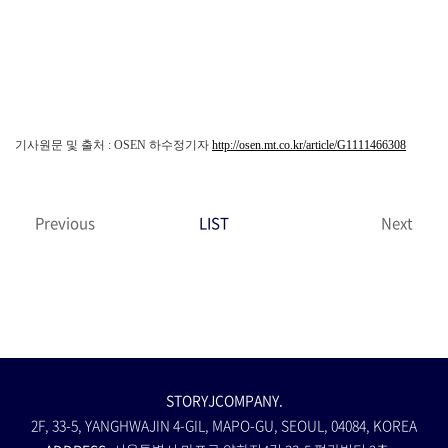
기사원문 및 출처 : OSEN 하수정기자
http://osen.mt.co.kr/article/G1111466308
Previous
LIST
Next
STORYJCOMPANY.
2F, 33-5, YANGHWAJIN 4-GIL, MAPO-GU, SEOUL, 04084, KOREA