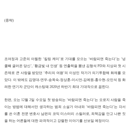
(중략)
조여정과 고준의 아찔한 ‘킬링 케미’로 기대를 모으는 ‘바람피면 죽는다’는 ‘넝
쿨째 굴러온 당신’, ‘황금빛 내 인생’ 등 연출력을 뽐낸 김형석 PD와 지상파 첫 시
즌제로 큰 사랑을 받았던 ‘추리의 여왕’의 이성민 작가가 의기투합해 화제를 모
았다. 이 밖에도 김영대-연우-송옥숙-정상훈-이시언-김예원-홍수현-오민석 등 화
려한 연기자 군단이 캐스팅돼 2020년 하반기 최대 기대작으로 꼽힌다.
한편, 오는 12월 2일 수요일 첫 방송되는 ‘바람피면 죽는다’는 오로지 사람을 죽
이는 방법에 대해서만 생각하는 범죄 소설가 아내와 ‘바람피면 죽는다’는 각서
를 쓴 이혼 전문 변호사 남편의 코믹 미스터리 스릴러로, 죄책감을 안고 나쁜 짓
을 하는 어른들에 대한 파격적이고 강렬한 이야기를 선보일 예정이다.