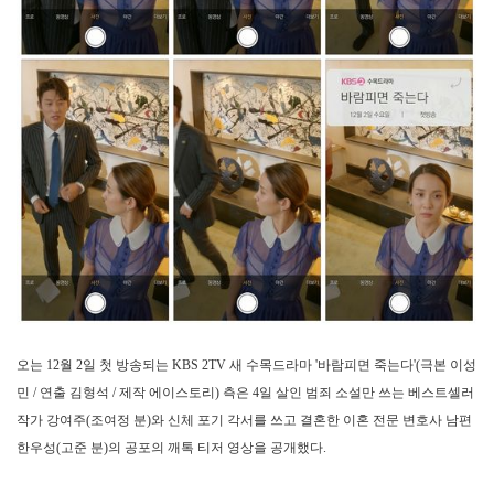
오는 12월 2일 첫 방송되는 KBS 2TV 새 수목드라마 '바람피면 죽는다'(극본 이성
민 / 연출 김형석 / 제작 에이스토리) 측은 4일 살인 범죄 소설만 쓰는 베스트셀러
작가 강여주(조여정 분)와 신체 포기 각서를 쓰고 결혼한 이혼 전문 변호사 남편
한우성(고준 분)의 공포의 깨톡 티저 영상을 공개했다.