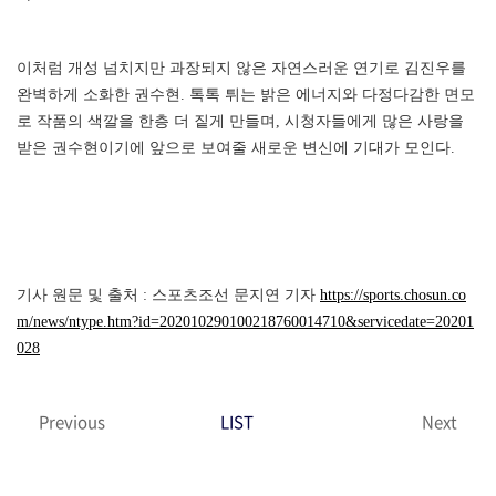
이처럼 개성 넘치지만 과장되지 않은 자연스러운 연기로 김진우를
완벽하게 소화한 권수현. 톡톡 튀는 밝은 에너지와 다정다감한 면모
로 작품의 색깔을 한층 더 짙게 만들며, 시청자들에게 많은 사랑을
받은 권수현이기에 앞으로 보여줄 새로운 변신에 기대가 모인다.
기사 원문 및 출처 : 스포츠조선 문지연 기자
https://sports.chosun.co
m/news/ntype.htm?id=202010290100218760014710&servicedate=20201
028
Previous
LIST
Next