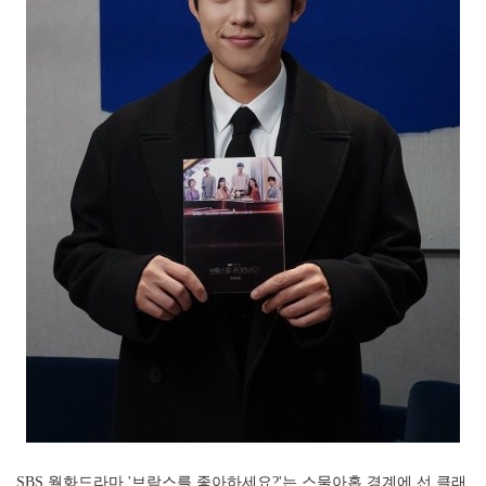
SBS 월화드라마 '브람스를 좋아하세요?'는 스물아홉 경계에 선 클래