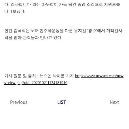
다. 감사합니다"라는 따뜻함이 가득 담긴 종영 소감으로 지원모를
떠나보냈다.
한편 김국희는 5·18 민주화운동을 다룬 뮤지컬 '광주'에서 거리천사
역을 맡아 관객들과 만나고 있다.
기사 원문 및 출처 : 뉴스엔 박아름 기자
https://www.newsen.com/new
s_view.php?uid=202010211134181910
Previous
LIST
Next