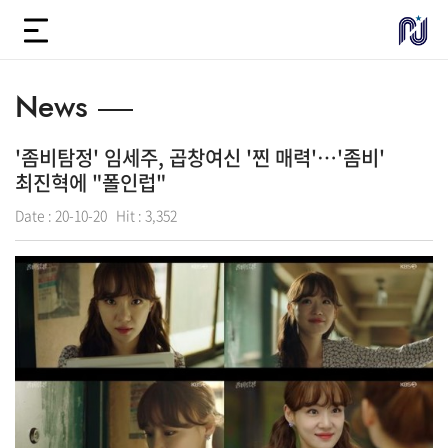
News
'좀비탐정' 임세주, 곱창여신 '찐 매력'…'좀비'
최진혁에 "폴인럽"
Date :
20-10-20
Hit :
3,352