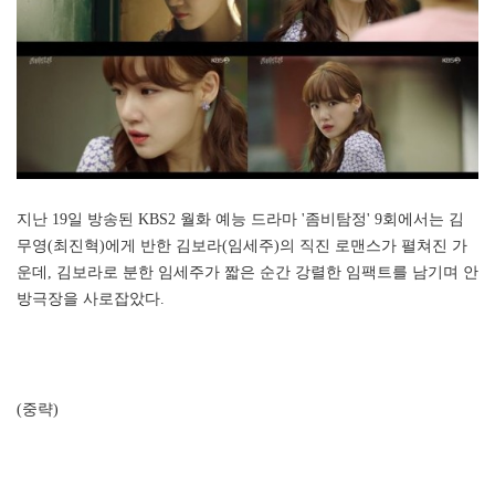
지난 19일 방송된 KBS2 월화 예능 드라마 '좀비탐정' 9회에서는 김
무영(최진혁)에게 반한 김보라(임세주)의 직진 로맨스가 펼쳐진 가
운데, 김보라로 분한 임세주가 짧은 순간 강렬한 임팩트를 남기며 안
방극장을 사로잡았다.
(중략)