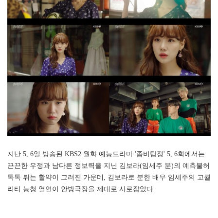
지난 5, 6일 방송된 KBS2 월화 예능드라마 '좀비탐정' 5, 6회에서는
끈끈한 우정과 남다른 정보력을 지닌 김보라(임세주 분)의 예측불허
톡톡 튀는 활약이 그려진 가운데, 김보라로 분한 배우 임세주의 고퀄
리티 능청 열연이 안방극장을 제대로 사로잡았다.