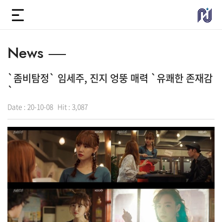
News
`좀비탐정` 임세주, 진지 엉뚱 매력 `유쾌한 존재감
`
Date :
20-10-08
Hit :
3,087