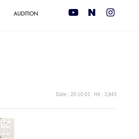
AUDITION
Date :
20-10-01
Hit :
3,843