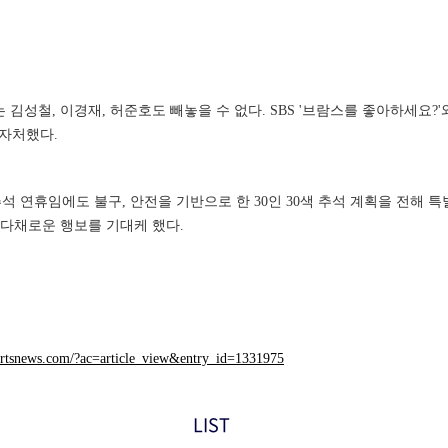
성철, 이경재, 허준호도 빼놓을 수 없다. SBS '브람스를 좋아하세요?'와
 자처했다.
 연휴임에도 불구, 안전을 기반으로 한 30인 30색 추석 계획을 전해 
 다채로운 행보를 기대케 했다.
ortsnews.com/?ac=article_view&entry_id=1331975
LIST