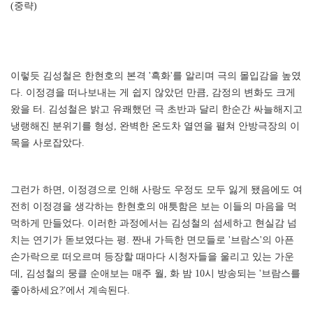
(중략)
이렇듯 김성철은 한현호의 본격 '흑화'를 알리며 극의 몰입감을 높였
다. 이정경을 떠나보내는 게 쉽지 않았던 만큼, 감정의 변화도 크게
왔을 터. 김성철은 밝고 유쾌했던 극 초반과 달리 한순간 싸늘해지고
냉랭해진 분위기를 형성, 완벽한 온도차 열연을 펼쳐 안방극장의 이
목을 사로잡았다.
그런가 하면, 이정경으로 인해 사랑도 우정도 모두 잃게 됐음에도 여
전히 이정경을 생각하는 한현호의 애틋함은 보는 이들의 마음을 먹
먹하게 만들었다. 이러한 과정에서는 김성철의 섬세하고 현실감 넘
치는 연기가 돋보였다는 평. 짠내 가득한 면모들로 '브람스'의 아픈
손가락으로 떠오르며 등장할 때마다 시청자들을 울리고 있는 가운
데, 김성철의 뭉클 순애보는 매주 월, 화 밤 10시 방송되는 '브람스를
좋아하세요?'에서 계속된다.