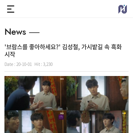
News
'브람스를 좋아하세요?' 김성철, 가시밭길 속 흑화
시작
Date :
20-10-01
Hit :
3,230