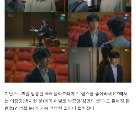
지난 28, 29일 방송된 SBS 월화드라마 '브람스를 좋아하세요?'에서
는 이정경(박지현 분)과의 이별로 박준영(김민재 분)과도 틀어진 한
현호(김성철 분)의 가슴 먹먹한 열연이 펼쳐졌다.