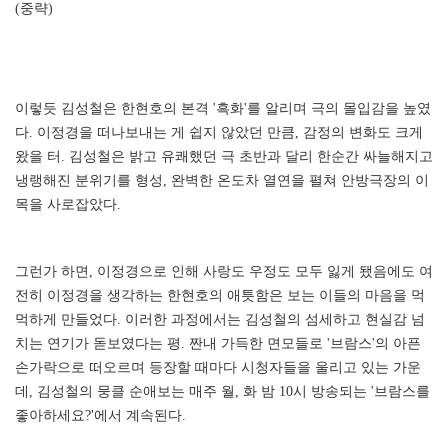
(중략)
이렇듯 김성철은 한현호의 본격 '흑화'를 알리며 극의 몰입감을 높였
다. 이정경을 떠나보내는 게 쉽지 않았던 만큼, 감정의 변화도 크게
왔을 터. 김성철은 밝고 유쾌했던 극 초반과 달리 한순간 싸늘해지고
냉랭해진 분위기를 형성, 완벽한 온도차 열연을 펼쳐 안방극장의 이
목을 사로잡았다.
그런가 하면, 이정경으로 인해 사랑도 우정도 모두 잃게 됐음에도 여
전히 이정경을 생각하는 한현호의 애틋함은 보는 이들의 마음을 먹
먹하게 만들었다. 이러한 과정에서는 김성철의 섬세하고 현실감 넘
치는 연기가 돋보였다는 평. 짠내 가득한 면모들로 '브람스'의 아픈
손가락으로 떠오르며 등장할 때마다 시청자들을 울리고 있는 가운
데, 김성철의 뭉클 순애보는 매주 월, 화 밤 10시 방송되는 '브람스를
좋아하세요?'에서 계속된다.