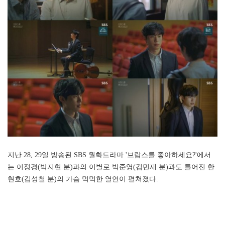
지난 28, 29일 방송된 SBS 월화드라마 '브람스를 좋아하세요?'에서
는 이정경(박지현 분)과의 이별로 박준영(김민재 분)과도 틀어진 한
현호(김성철 분)의 가슴 먹먹한 열연이 펼쳐졌다.