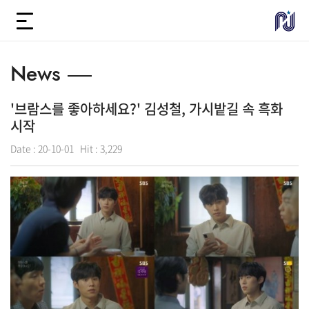
News
'브람스를 좋아하세요?' 김성철, 가시밭길 속 흑화
시작
Date :
20-10-01
Hit :
3,229