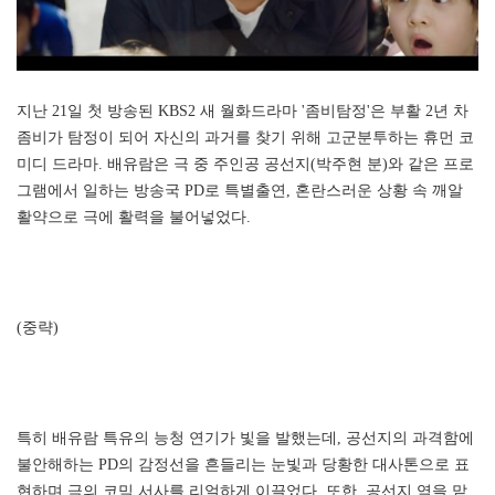
지난 21일 첫 방송된 KBS2 새 월화드라마 '좀비탐정'은 부활 2년 차
좀비가 탐정이 되어 자신의 과거를 찾기 위해 고군분투하는 휴먼 코
미디 드라마. 배유람은 극 중 주인공 공선지(박주현 분)와 같은 프로
그램에서 일하는 방송국 PD로 특별출연, 혼란스러운 상황 속 깨알
활약으로 극에 활력을 불어넣었다.
(중략)
특히 배유람 특유의 능청 연기가 빛을 발했는데, 공선지의 과격함에
불안해하는 PD의 감정선을 흔들리는 눈빛과 당황한 대사톤으로 표
현하며 극의 코믹 서사를 리얼하게 이끌었다. 또한, 공선지 역을 맡