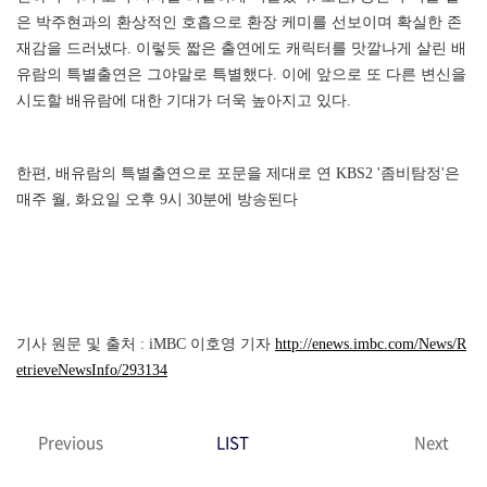
은 박주현과의 환상적인 호흡으로 환장 케미를 선보이며 확실한 존
재감을 드러냈다. 이렇듯 짧은 출연에도 캐릭터를 맛깔나게 살린 배
유람의 특별출연은 그야말로 특별했다. 이에 앞으로 또 다른 변신을
시도할 배유람에 대한 기대가 더욱 높아지고 있다.
한편, 배유람의 특별출연으로 포문을 제대로 연 KBS2 '좀비탐정'은
매주 월, 화요일 오후 9시 30분에 방송된다
기사 원문 및 출처 : iMBC 이호영 기자
http://enews.imbc.com/News/R
etrieveNewsInfo/293134
Previous
LIST
Next