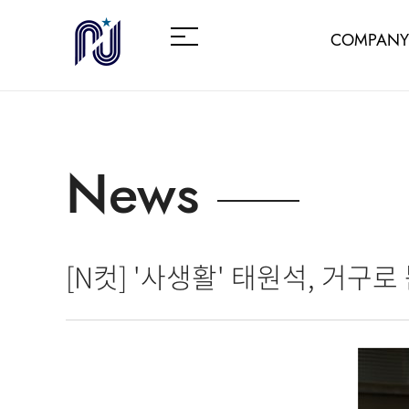
COMPANY
News
[N컷] '사생활' 태원석, 거