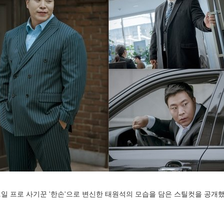
 21일 프로 사기꾼 '한손'으로 변신한 태원석의 모습을 담은 스틸컷을 공개했