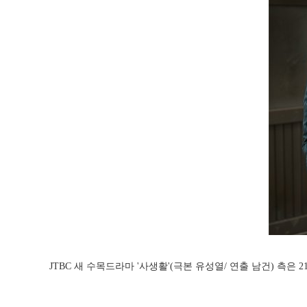
JTBC 새 수목드라마 '사생활'(극본 유성열/ 연출 남건) 측은