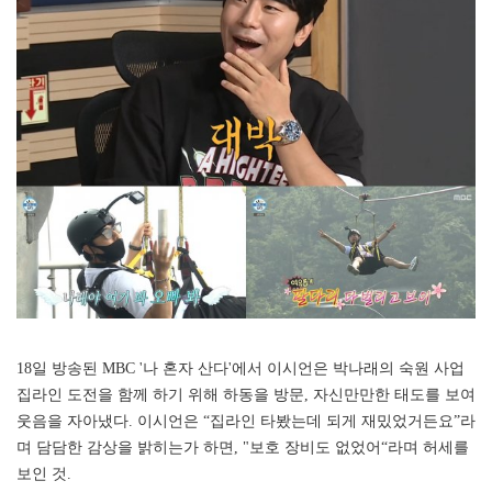
18일 방송된 MBC '나 혼자 산다'에서 이시언은 박나래의 숙원 사업
집라인 도전을 함께 하기 위해 하동을 방문, 자신만만한 태도를 보여
웃음을 자아냈다. 이시언은 “집라인 타봤는데 되게 재밌었거든요”라
며 담담한 감상을 밝히는가 하면, "보호 장비도 없었어“라며 허세를
보인 것.