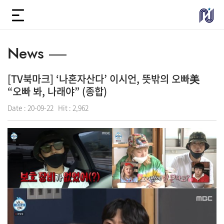
News
[TV북마크] ‘나혼자산다’ 이시언, 뜻밖의 오빠美
“오빠 봐, 나래야” (종합)
Date :
20-09-22
Hit :
2,962