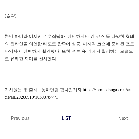
(중략)
뿐만 아니라 이시언은 수직낙하, 완만하지만 긴 코스 등 다양한 형태
의 집라인을 의연한 태도로 완주에 성공, 마지막 코스에 준비된 포토
타임까지 완벽하게 촬영했다. 또한 푸른 숲 위에서 활강하는 모습으
로 유쾌한 재미를 선사했다.
기사원문 및 출처 : 동아닷컴 함나얀기자
https://sports.donga.com/arti
cle/all/20200919/103007844/1
Previous
LIST
Next