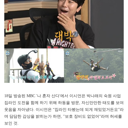
18일 방송된 MBC '나 혼자 산다'에서 이시언은 박나래의 숙원 사업
집라인 도전을 함께 하기 위해 하동을 방문, 자신만만한 태도를 보여
웃음을 자아냈다. 이시언은 “집라인 타봤는데 되게 재밌었거든요”라
며 담담한 감상을 밝히는가 하면, "보호 장비도 없었어“라며 허세를
보인 것.