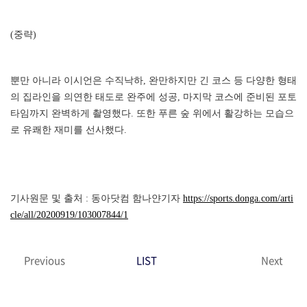
(중략)
뿐만 아니라 이시언은 수직낙하, 완만하지만 긴 코스 등 다양한 형태
의 집라인을 의연한 태도로 완주에 성공, 마지막 코스에 준비된 포토
타임까지 완벽하게 촬영했다. 또한 푸른 숲 위에서 활강하는 모습으
로 유쾌한 재미를 선사했다.
기사원문 및 출처 : 동아닷컴 함나얀기자
https://sports.donga.com/arti
cle/all/20200919/103007844/1
Previous
LIST
Next