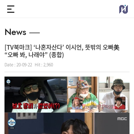
News
[TV북마크] ‘나혼자산다’ 이시언, 뜻밖의 오빠美
“오빠 봐, 나래야” (종합)
Date :
20-09-22
Hit :
2,960