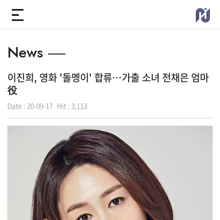
News
이진희, 영화 '돌멩이' 합류…가출 소녀 전채은 엄마
役
Date :
20-09-17
Hit :
3,113