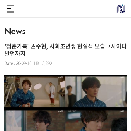
News
'청춘기록' 권수현, 사회초년생 현실적 모습→사이다
발언까지
Date :
20-09-16
Hit :
3,290