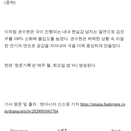
(중략)
이처럼 권수현은 극이 진행되는 내내 현실감 넘치는 열연으로 김진
우를 100% 소화해 몰입도를 높였다. 권수현은 팍팍한 상황 속 리얼
한 연기와 면모로 공감을 자아내며 극을 더욱 풍성하게 만들었다.
한편 '청춘기록'은 매주 월, 화요일 밤 9시 방송된다.
기사 원문 및 출처 : 텐아시아 신소원 기자
https://tenasia.hankyung.co
m/drama/article/2020091661764
Previous
LIST
Next