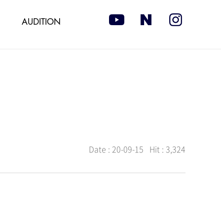
AUDITION
Date :
20-09-15
Hit :
3,324