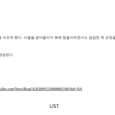
을 아프게 했다. 이별을 받아들이지 못해 힘들어하면서도 덤덤한 척 표정
 방송된다.
okilbo.com/News/Read/A2020091510000003340?did=NA
LIST