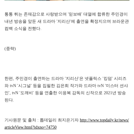
통통 튀는 존재감으로 사랑받으며 '믿보배' 대열에 합류한 주민경이
내년 방송을 앞둔 새 드라마 '지리산'에 출연을 확정지으며 브라운관
컴백 소식을 전했다.
(중략)
한편, 주민경이 출연하는 드라마 '지리산'은 넷플릭스 '킹덤' 시리즈
와 tvN '시그널' 등을 집필한 김은희 작가와 드라마 tvN '미스터 션샤
인', tvN '도깨비' 등을 연출한 이응복 감독의 신작으로 2021년 방송
된다.
기사원문 및 출처 : 톱데일리 최지은기자
http://www.topdaily.kr/news/
articleView.html?idxno=74750