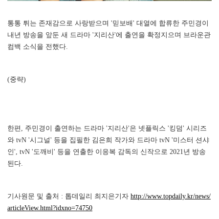
통통 튀는 존재감으로 사랑받으며 '믿보배' 대열에 합류한 주민경이
내년 방송을 앞둔 새 드라마 '지리산'에 출연을 확정지으며 브라운관
컴백 소식을 전했다.
(중략)
한편, 주민경이 출연하는 드라마 '지리산'은 넷플릭스 '킹덤' 시리즈
와 tvN '시그널' 등을 집필한 김은희 작가와 드라마 tvN '미스터 션샤
인', tvN '도깨비' 등을 연출한 이응복 감독의 신작으로 2021년 방송
된다.
기사원문 및 출처 : 톱데일리 최지은기자
http://www.topdaily.kr/news/
articleView.html?idxno=74750