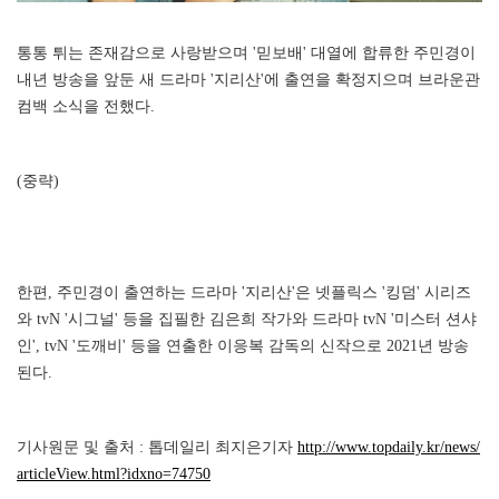
통통 튀는 존재감으로 사랑받으며 '믿보배' 대열에 합류한 주민경이
내년 방송을 앞둔 새 드라마 '지리산'에 출연을 확정지으며 브라운관
컴백 소식을 전했다.
(중략)
한편, 주민경이 출연하는 드라마 '지리산'은 넷플릭스 '킹덤' 시리즈
와 tvN '시그널' 등을 집필한 김은희 작가와 드라마 tvN '미스터 션샤
인', tvN '도깨비' 등을 연출한 이응복 감독의 신작으로 2021년 방송
된다.
기사원문 및 출처 : 톱데일리 최지은기자
http://www.topdaily.kr/news/
articleView.html?idxno=74750