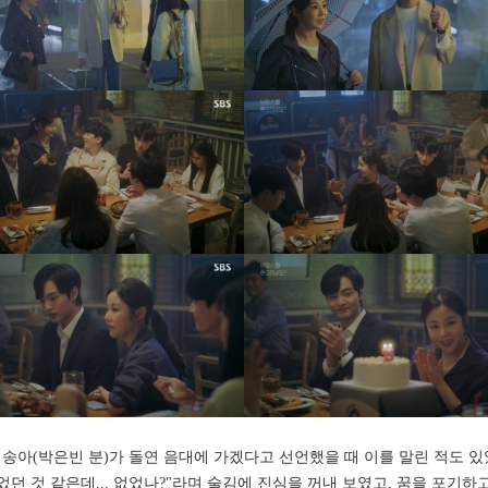
송아(박은빈 분)가 돌연 음대에 가겠다고 선언했을 때 이를 말린 적도 있
있었던 것 같은데... 없었나?"라며 술김에 진심을 꺼내 보였고, 꿈을 포기