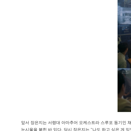
앞서 장은지는 서령대 아마추어 오케스트라 스루포 동기인 채
눈시울을 붉힌 바 있다. 당시 장은지는 "나도 하고 싶은 게 