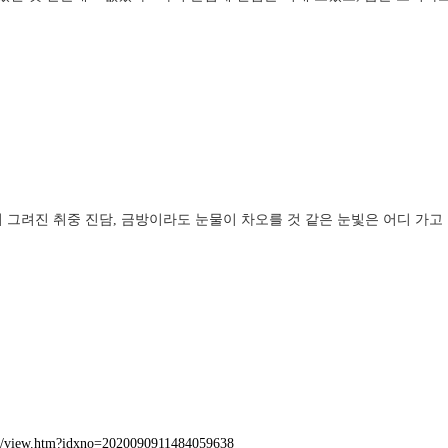
서 그려진 취중 진담, 금방이라도 눈물이 차오를 것 같은 눈빛은 어디 가고
o.kr/view.htm?idxno=2020090911484059638