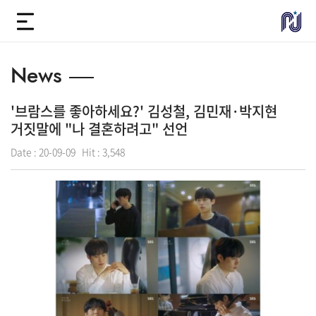
News
'브람스를 좋아하세요?' 김성철, 김민재·박지현
거짓말에 "나 결혼하려고" 선언
Date :
20-09-09
Hit :
3,548