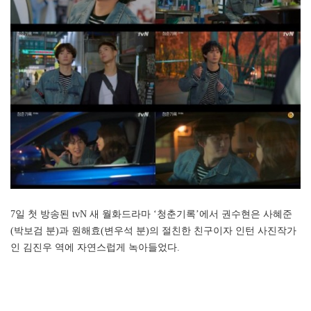
7일 첫 방송된 tvN 새 월화드라마 ‘청춘기록’에서 권수현은 사혜준
(박보검 분)과 원해효(변우석 분)의 절친한 친구이자 인턴 사진작가
인 김진우 역에 자연스럽게 녹아들었다.