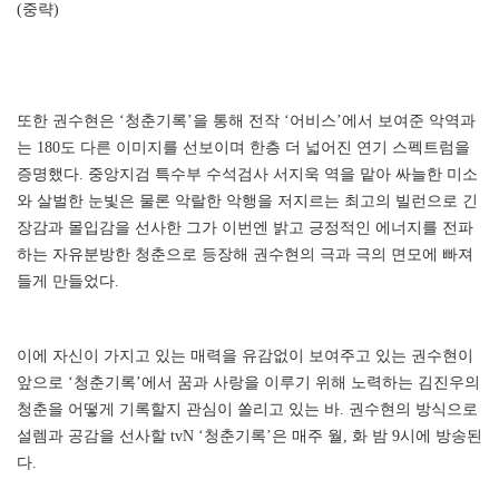
(중략)
또한 권수현은 ‘청춘기록’을 통해 전작 ‘어비스’에서 보여준 악역과
는 180도 다른 이미지를 선보이며 한층 더 넓어진 연기 스펙트럼을
증명했다. 중앙지검 특수부 수석검사 서지욱 역을 맡아 싸늘한 미소
와 살벌한 눈빛은 물론 악랄한 악행을 저지르는 최고의 빌런으로 긴
장감과 몰입감을 선사한 그가 이번엔 밝고 긍정적인 에너지를 전파
하는 자유분방한 청춘으로 등장해 권수현의 극과 극의 면모에 빠져
들게 만들었다.
이에 자신이 가지고 있는 매력을 유감없이 보여주고 있는 권수현이
앞으로 ‘청춘기록’에서 꿈과 사랑을 이루기 위해 노력하는 김진우의
청춘을 어떻게 기록할지 관심이 쏠리고 있는 바. 권수현의 방식으로
설렘과 공감을 선사할 tvN ‘청춘기록’은 매주 월, 화 밤 9시에 방송된
다.