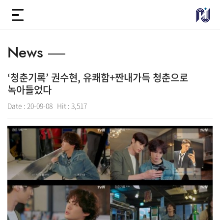
News
‘청춘기록’ 권수현, 유쾌함+짠내가득 청춘으로
녹아들었다
Date :
20-09-08
Hit :
3,517